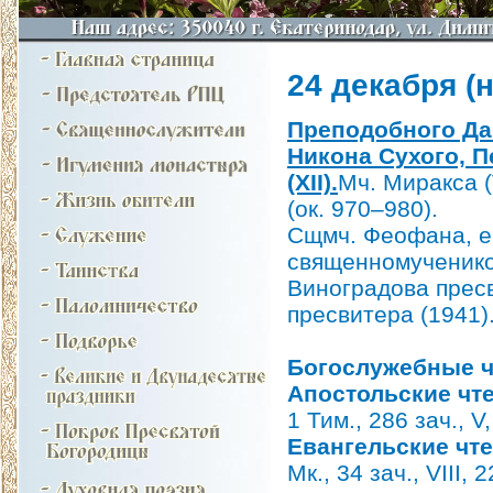
24 декабря (н.
Преподобного Дан
Никона Сухого, 
(XII).
Мч. Миракса (
(ок. 970–980).
Сщмч. Феофана, еп
священномучеников
Виноградова пресв
пресвитера (1941)
Богослужебные ч
Апостольские чт
1 Тим., 286 зач., V
Евангельские чт
Мк., 34 зач., VIII, 