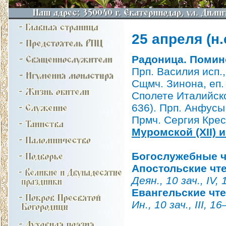
25 апреля (н.с
Радоница. Помин
Прп. Василия исп.,
Сщмч. Зинона, еп. 
Сполете Италийско
636). Прп. Анфусы
Прмч. Сергия Крес
Муромской (XII) 
Богослужебные ч
Апостольские чт
Деян., 10 зач., IV, 
Евангельские чт
Ин., 10 зач., III, 16