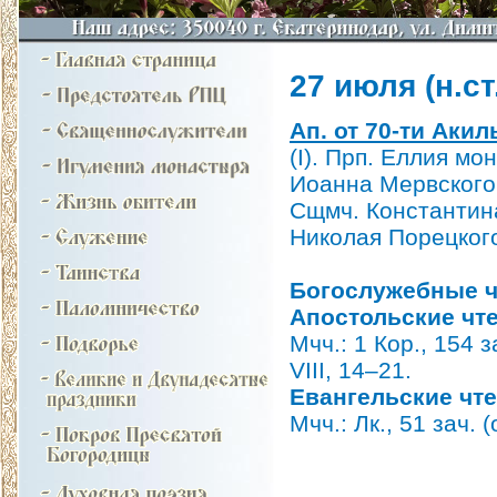
27 июля (н.ст.
Ап. от 70-ти Акилы
(I). Прп. Еллия мо
Иоанна Мервского.
Сщмч. Константина
Николая Порецкого
Богослужебные ч
Апостольские чт
Мчч.: 1 Кор., 154 за
VIII, 14–21.
Евангельские чт
Мчч.: Лк., 51 зач. (