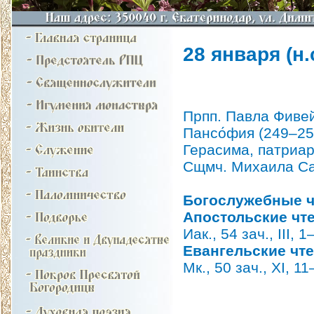
28 января (н.с
Прпп. Павла Фивей
Пансо́фия (249–251
Герасима, патриар
Сщмч. Михаила Са
Богослужебные ч
Апостольские чт
Иак., 54 зач., III, 1
Евангельские чт
Мк., 50 зач., XI, 1