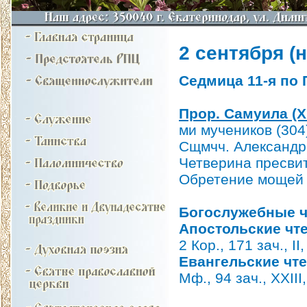
2 сентября (н.
Седмица 11-я по 
Прор. Самуила (XI 
ми мучеников (304
Сщмчч. Александр
Четверина пресвит
Обретение мощей с
Богослужебные ч
Апостольские чт
2 Кор., 171 зач., II
Евангельские чт
Мф., 94 зач., XXIII