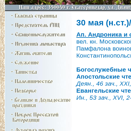
30 мая (н.ст.)
Ап. Андроника и с
вел. кн. Московск
Памфалона воинов
Константинопольск
Богослужебные ч
Апостольские чт
Деян., 46 зач., XXI
Евангельские чт
Ин., 53 зач., XVI, 