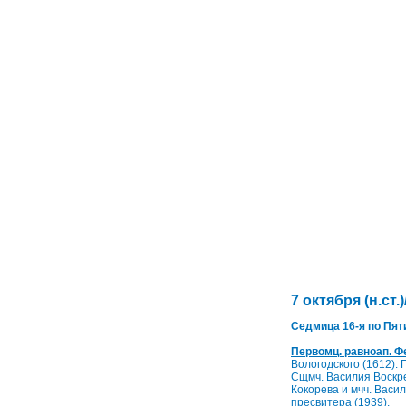
7 октября (н.ст.)
Седмица 16-я по Пяти
Первомц. равноап. Фе
Вологодского (1612). 
Сщмч. Василия Воскре
Кокорева и мчч. Васи
пресвитера (1939).