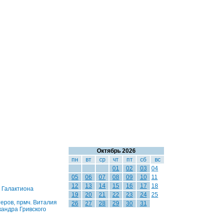
Октябрь 2026
пн
вт
ср
чт
пт
сб
вс
01
02
03
04
05
06
07
08
09
10
11
12
13
14
15
16
17
18
. Галактиона
19
20
21
22
23
24
25
еров, прмч. Виталия
26
27
28
29
30
31
кандра Гривского