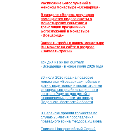
Расписание Богослужений в
женском монастыре «Всецарица»
В разделе «Видео» регулярно
помещаются видеосюжеты о
монастырских событиях и
трансляции праздничных
Богослужений в монастыре
«Всецарица»
Заказать требы в нашем монастыре
Вы можете на сайте в разделе
«Заказать требы»
Три дня из жизни обители
«Всецарица» в конце июля 2026 года
30 июля 2026 года на подворье
монастыря «Всецарица» побывали
дети с родителями и воспитателями
из социально-реабилитационного
центра «Радуга» для детей с
отклонениями развития города
Подольска Московской области
В Саранске прошли торжества по
случаю 25-летия прославления
праведного воина Феодора Ушакова
Епископ Новороссийский Сергий