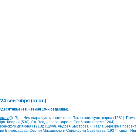
/24 сентября (ст.ст.)
десятнице (ев. чтения 19-й седмицы).
клы (I)
. Прп. Никандра пустынножителя, Псковского чудотворца (1581). Прмч
Прп. Коприя (530). Св. Владислава, короля Сербского (после 1264).
сенского диакона (1918); сщмчч. Андрея Быстрова и Павла Березина пресвит
лия Виноградова, Сергия Михайлова и Спиридона Савельева (1937); сщмч. Ни