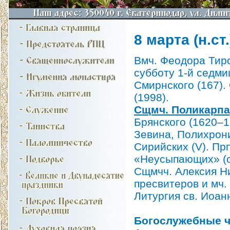
8 марта (н.ст.
Вмч. Феодора Тиро
субботу 1-й седми
Смирнского (167).
(1998).
Сщмч. Поликарпа,
Брянского (1620–1
Зевина, Полихрони
Сирийских (V). Пр
«Неусыпающих» (ок
Сщмчч. Алексия Н
пресвитеров и мч.
Литургия св. Иоан
Богослужебные ч