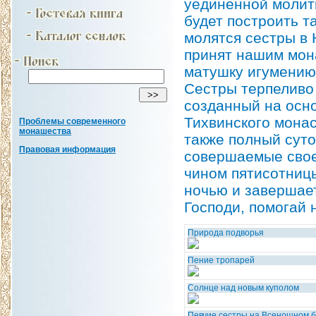
уединенной молит
будет построить та
молятся сестры в 
принят нашим мон
матушку игумению
Сестры терпеливо 
созданный на осно
Тихвинского мона
Проблемы современного
монашества
также полный суто
Правовая информация
совершаемые свое
чином пятисотниц
ночью и завершае
Господи, помогай 
Природа подворья
Пение тропарей
Солнце над новым куполом
Певчие сестры на Всенощном 