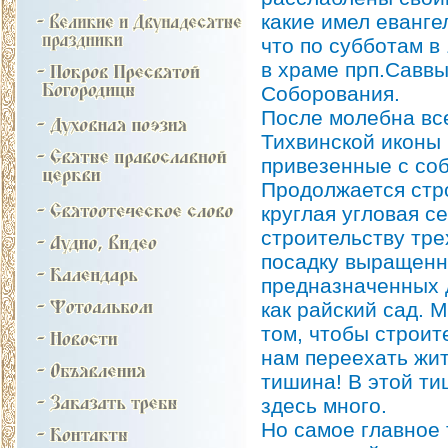
какие имел еванге
что по субботам в
в храме прп.Савв
Соборования.
После молебна вс
Тихвинской иконы
привезенные с со
Продолжается стр
круглая угловая с
строительству тре
посадку выращенн
предназначенных 
как райский сад. 
том, чтобы строит
нам переехать жит
тишина! В этой ти
здесь много.
Но самое главное 