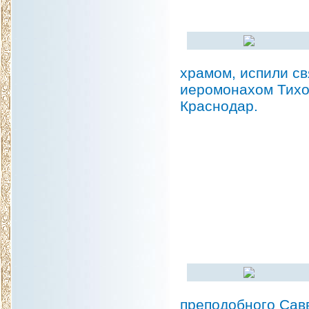
храмом, испили св
иеромонахом Тихо
Краснодар.
преподобного Сав