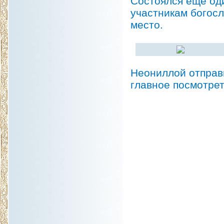
Состоялся ещё од
участникам богосл
место.
Неониллой отправи
главное посмотрет