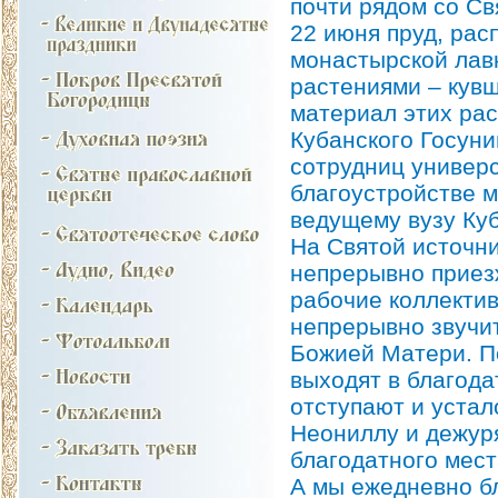
почти рядом со Св
22 июня пруд, рас
монастырской лав
растениями – кув
материал этих ра
Кубанского Госуни
сотрудниц универс
благоустройстве 
ведущему вузу Ку
На Святой источни
непрерывно приез
рабочие коллектив
непрерывно звучит
Божией Матери. П
выходят в благода
отступают и устал
Неониллу и дежуря
благодатного мест
А мы ежедневно б