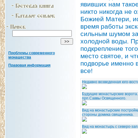
явивших нам такое 
никто никогда не 
Божией Матери, ист
время работы экск
сильным шумом за
холодной воды. Пр
подкрепление того
Проблемы современного
место святое, и ч
монашества
подворье именно в
Правовая информация
все!
Недавно возведенная юго-вос
Будущие монастырские ворота.
прп.Саввы Освященного.
Вид на монастырские постройки
стороны домика священника.
Вид на монастырь с северо-за