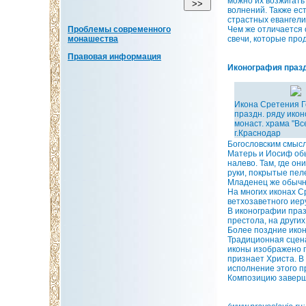
можно их возжигать
волнений. Также ес
страстных евангелия
Чем же отличается 
Проблемы современного
свечи, которые про
монашества
Правовая информация
Иконография праз
Икона Сретения Г
праздн. ряду икон
монаст. храма "В
г.Краснодар
Богословским смысл
Матерь и Иосиф об
налево. Там, где о
руки, покрытые пел
Младенец же обычно
На многих иконах С
ветхозаветного иер
В иконографии праз
престола, на других
Более поздние ико
Традиционная сцена
иконы изображено гр
признает Христа. В
исполнение этого п
Композицию заверш