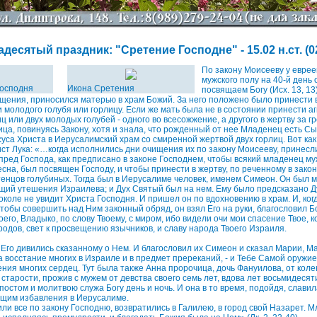
есятый праздник: "Сретение Господне" - 15.02 н.ст. (02.
По закону Моисееву у еврее
мужского полу на 40-й день
Господня
Икона Сретения
посвящаем Богу (Исх. 13, 13)
щения, приносился матерью в храм Божий. За него положено было принести в
и молодого голубя или горлицу. Если же мать была не в состоянии принести а
 или двух молодых голубей - одного во всесожжение, а другого в жертву за грех 
ца, повинуясь Закону, хотя и знала, что рожденный от нее Младенец есть С
уса Христа в Иерусалимский храм со смиренной жертвой двух горлиц. Вот как
ст Лука: «…когда исполнились дни очищения их по закону Моисееву, принесли
пред Господа, как предписано в законе Господнем, чтобы всякий младенец му
на, был посвящен Господу, и чтобы принести в жертву, по реченному в закон
тенцов голубиных. Тогда был в Иерусалиме человек, именем Симеон. Он был 
щий утешения Израилева; и Дух Святый был на нем. Ему было предсказано Д
доколе не увидит Христа Господня. И пришел он по вдохновению в храм. И, ко
тобы совершить над Ним законный обряд, он взял Его на руки, благословил Бо
его, Владыко, по слову Твоему, с миром, ибо видели очи мои спасение Твое, 
родов, свет к просвещению язычников, и славу народа Твоего Израиля.
Его дивились сказанному о Нем. И благословил их Симеон и сказал Марии, Ма
а восстание многих в Израиле и в предмет пререканий, - и Тебе Самой оружие
ия многих сердец. Тут была также Анна пророчица, дочь Фануилова, от коле
старости, прожив с мужем от девства своего семь лет, вдова лет восьмидесят
постом и молитвою служа Богу день и ночь. И она в то время, подойдя, слави
ющим избавления в Иерусалиме.
или все по закону Господню, возвратились в Галилею, в город свой Назарет. 