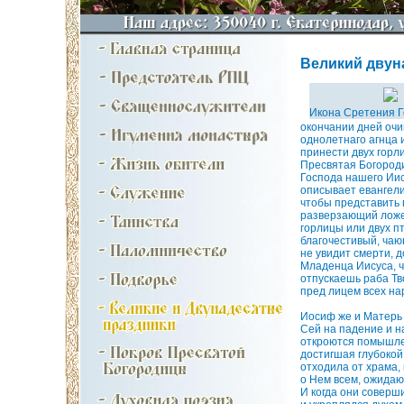
Великий двунад
Икона Сретения 
окончании дней очи
однолетнаго агнца 
принести двух горлиц
Пресвятая Богороди
Господа нашего Иис
описывает евангели
чтобы представить 
разверзающий ложес
горлицы или двух п
благочестивый, чаю
не увидит смерти, 
Младенца Иисуса, ч
отпускаешь раба Тво
пред лицем всех на
Иосиф же и Матерь 
Сей на падение и н
откроются помышлен
достигшая глубокой 
отходила от храма, 
о Нем всем, ожида
И когда они соверш