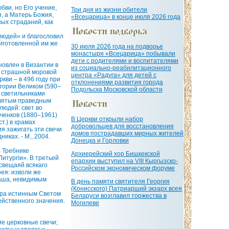
ви, но Его учение,
Три дня из жизни обители
, а Матерь Божия,
«Всецарица» в конце июля 2026 года
ых страданий, как
людей» и благословил
риготовленной им же
30 июля 2026 года на подворье
монастыря «Всецарица» побывали
дети с родителями и воспитателями
овлен в Византии в
из социально-реабилитационного
е страшной моровой
центра «Радуга» для детей с
кви – в 496 году при
отклонениями развития города
игории Великом (590–
Подольска Московской области
о светильниками
святым праведным
людей: свет во
дченков (1880–1961)
В Церкви открыли набор
т.) в храмах
добровольцев для восстановления
я зажигать эти свечи
домов пострадавших мирных жителей
иках. - М., 2004.
Донецка и Горловки
В Требнике
Архиерейский хор Бишкекской
итургiи». В третьей
епархии выступил на VIII Кыргызско-
освещаяй всякаго
Российском экономическом форуме
оея: изволи же
наша, невидимым
В день памяти святителя Георгия
(Конисского) Патриарший экзарх всея
мира истинным Светом
Беларуси возглавил торжества в
ейственного значения.
Могилеве
ие церковные свечи;