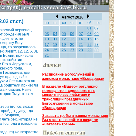
Август 2026
02 ст.ст.)
пн
вт
ср
чт
пт
сб
вс
01
02
в всякий первенец
03
04
05
06
07
08
09
 от рождения был
, для чего, по
10
11
12
13
14
15
16
 жертву Богу
17
18
19
20
21
22
23
гнца, то разрешалось
24
25
26
27
28
29
30
(Левит, 12, 12. 6, 8).
ын Божий, принесла
31
 это событие
 Его в Иерусалим,
жеского пола,
е Господнем, две
Расписание Богослужений в
муж праведный и
женском монастыре «Всецарица»
ухом Святым, что он
гда родители принесли
В разделе «Видео» регулярно
га и сказал: Ныне
помещаются видеосюжеты о
которое Ты уготовал
монастырских событиях и
трансляции праздничных
Богослужений в монастыре
тери Его: се, лежит
«Всецарица»
 пройдет душу, - да
на Асирова,
Заказать требы в нашем монастыре
и четырех, которая не
Вы можете на сайте в разделе
ла Господа и говорила
«Заказать требы»
Младенец же возрастал