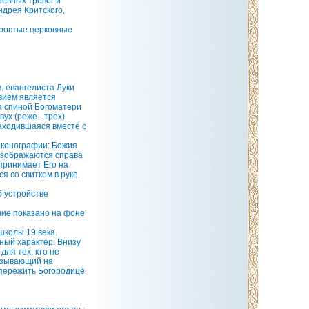
шевных тревог и
ндрея Критского,
простые церковные
. евангелиста Луки
твием является
а спиной Богоматери
ух (реже - трех)
находившаяся вместе с
 иконографии: Божия
изображаются справа
 принимает Его на
 со свитком в руке.
б устройстве
ние показано на фоне
колы 19 века.
ный характер. Внизу
для тех, кто не
казывающий на
 пережить Богородице.