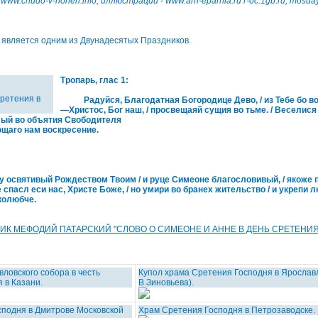
 www.chudo-v-honeh.info; иллюстрации - www.arh-eparhia.ru r-oc.1gb.ru; mosday.
 является одним из Двунадесятых Праздников.
Тропарь, глас 1:
ретения в
Радуйся, Благодатная Богородице Дево, / из Тебе бо в
—Христос, Бог наш, / просвещаяй сущия во тьме. / Веселися 
мый во объятия Свободителя
ющаго нам воскресение.
вятивый Рождеством Твоим / и руце Симеоне благословивый, / якоже 
е спасл еси нас, Христе Боже, / но умири во бранех жительство / и укрепи
колюбче.
 МЕФОДИЙ ПАТАРСКИЙ "СЛОВО О СИМЕОНЕ И АННЕ В ДЕНЬ СРЕТЕНИЯ
ловского собора в честь
Купол храма Сретения Господня в Ярослав
 в Казани.
В.Зиновьева).
подня в Дмитрове Московской
Храм Сретения Господня в Петрозаводске.