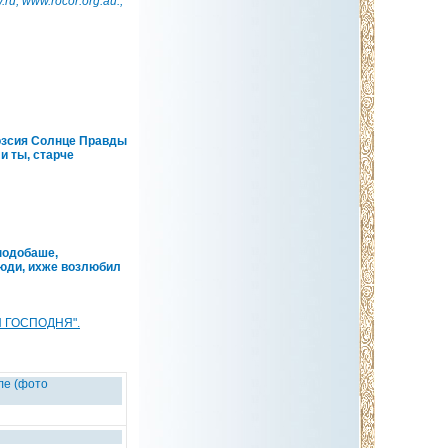
ru; www.rocor.org.au.;
озсия Солнце Правды
и ты, старче
подобаше,
 люди, ихже возлюбил
 ГОСПОДНЯ".
ле (фото