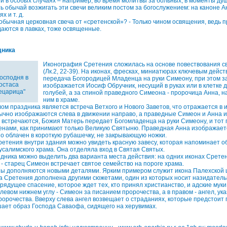
 и в особых случаях – например, во время молитвы за больных, в моменты ду
ть обычай возжигать эти свечи великим постом за богослужением: на каноне А
х и т. д.
обычная церковная свеча от «сретенской»? - Только чином освящения, ведь 
даются в лавках, тоже освященные.
дника
Иконография Сретения сложилась на основе повествования св
(Лк.2, 22-39). На иконах, фресках, миниатюрах ключевым дейс
осподня в
передача Богородицей Младенца на руки Симеону, при этом з
остаса
изображается Иосиф Обручник, несущий в руках или в клетке дв
сецарица"
голубей, а за спиной праведного Симеона - пророчица Анна, 
ним в храме.
ом праздника является встреча Ветхого и Нового Заветов, что отражается в
ычно изображаются слева в движении направо, а праведные Симеон и Анна 
ни встречаются, Божия Матерь передает Богомладенца на руки Симеону, и тот
енами, как принимают только Великую Святыню. Праведная Анна изображается
 облачен в короткую рубашечку, не закрывающую ножки.
ретения внутри здания можно увидеть красную завесу, которая напоминает о
усалимского храма. Она отделяла вход в Святая Святых.
дника можно выделить два варианта места действия: на одних иконах Срете
 - старец Симеон встречает святое семейство на пороге храма.
ны дополняются новыми деталями. Ярким примером служит икона Палехской ш
 Сретения дополнена другими сюжетами, один из которых носит назидатель
ядущее спасение, которое ждет тех, кто принял христианство, и адские муки 
 левом нижнем углу - Симеон за писанием пророчества, а в правом - ангел, у
ророчества. Вверху слева ангел возвещает о страданиях, которые предстоит
ает образ Господа Саваофа, сидящего на херувимах.