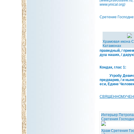
(www.pravoslavie.ru;
www.ynical.org)
Сретение Господне
Храмовая икона С
Катамонах
праведный, / прие
душ наших, / дару
Кондак, глас 1:
Утробу Девичу ос
предварив, / и нын
еси, Едине Челове
СВЯЩЕННОМУЧЕНИК
Интерьер Петропав
Сретения Господня
Храм Сретения Гос