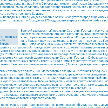
 исполняясь премудрости, и благодать Божия была на Нем» (Лк. 2, 22-40).
приимца исполнились. Иисус Христос дал людям новый закон благодати и люб
и Спаситель мира, сделались для многих предметом ненависти и противоречия
рестную смерть Своего Божественного Сына, испытала столько горя и сердечн
льно оружие пронзило Ее душу.
той праведный Симеон увидел спасение Божие «еже уготова пред лицем всех 
, он тотчас почил о Господе на 270 году своего возраста и был погребен в п
Великий двунадесятый праздник Сретения Господня был устан
царствование благоверного царя Юстиниана I в 542 году посл
е. Роспись в
язвы, поразившей империю в октябре 541 года, а в Римской Цер
ния
папе Геласии (другие исследователи считают – при святом Гр
Фавор.
604)). Тогда же возник обычай совершать массовые шествия с
ждения этих процессий, по-видимому, связаны со словами, произнесенными 
цем: Яко видесте очи мои спасение Твое, еже еси уготовал пред лицем всех 
(Лк. 2: 30–31). Обычай этот укоренился на Западе. Митрополит Вениамин Фе
е время в Католической Церкви в праздник Сретения Господня (2 февраля н. с
ловение сретенских свечей и крестный ход с ними. Существует также традици
 чтении Евангелия и Евхаристического канона» (Письма о двунадесятых праздн
кви сохранился только «Чин благословения свещъ на Сретение Господне». 
ершать его перед Царскими вратами «по часех, прежде начатия священныя Л
 священник обращается к Богу: «Господи Иисусе Христе, Свете истинный, пр
в мiр: излей благословенiе Твое на свещы сiя, и освяти я светом благодати Тв
сiя светила огнем видимым возжженна нощныя тьмы прогоняют, тако сердца 
етлостiю Святаго Духа просвещенна, слепоты всяческих избежат…».
ду, что Церковь освящает свечи на Сретение в знак освящения и очищение 
, не придавая освященным свечам какого-либо суеверного магического чудод
сли горячо молиться, согревает молитву.
 православные христиане возжигают во время домашней молитвы, как и друг