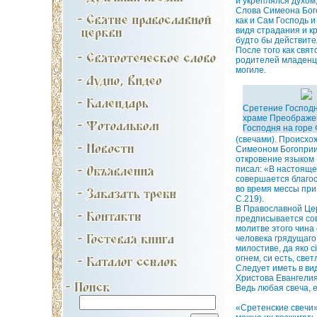
и укреплялся духом,
Слова Симеона Бого
как и Сам Господь 
видя страдания и к
будто бы действите
После того как свя
родителей младенца
могиле.
Сретение Господн
храме Преображе
Господня на горе 
(свечами). Происхо
Симеоном Богоприим
откровение языком 
писал: «В настояще
совершается благос
во время мессы при
С.219).
В Православной Цер
предписывается сов
молитве этого чина
человека грядущаго 
милостиве, да яко 
огнем, си есть, св
Следует иметь в ви
Христова Евангелия
Ведь любая свеча, е
«Сретенские свечи»