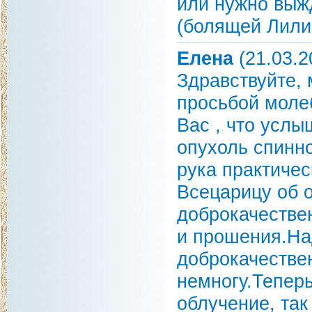
или нужно выж
(болящей Лили
Елена
(21.03.2
Здравствуйте, 
просьбой моле
Вас , что услы
опухоль спинно
рука практичес
Всецарицу об 
доброкачестве
и прошения.На
доброкачествен
немногу.Теперь
облучение, так