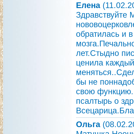
Елена
(11.02.2
Здравствуйте 
нововоцерковл
обратилась и в
мозга.Печально
лет.Стыдно пис
ценила каждый 
меняться..Сде
бы не поннадоб
свою функцию.
псалтырь о зд
Всецарица.Бла
Ольга
(08.02.2
Матушка Неони