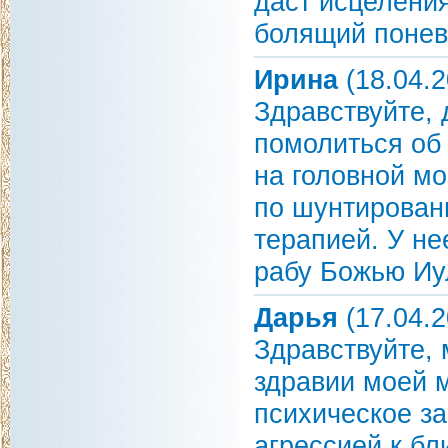
даст исцеления
болящий понево
Ирина
(18.04.2
Здравствуйте,
помолиться об
на головной мо
по шунтирован
терапией. У не
рабу Божью Иу
Дарья
(17.04.2
Здравствуйте,
здравии моей 
психическое з
агрессией к бл