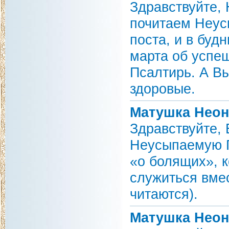
Здравствуйте,
почитаем Неус
поста, и в буд
марта об успе
Псалтирь. А Вы
здоровые.
Матушка Неон
Здравствуйте,
Неусыпаемую П
«о болящих», к
служиться вме
читаются).
Матушка Неон