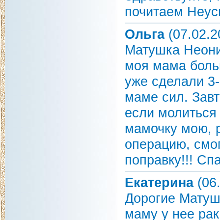
почитаем Неус
Ольга
(07.02.2
Матушка Неонил
моя мама боль
уже сделали 3
маме сил. Завт
если молиться
мамочку мою, 
операцию, смо
поправку!!! Сп
Екатерина
(06.
Дорогие Матуш
маму у нее рак