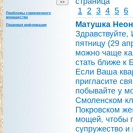
страница
1
2
3
4
5
6
Проблемы современного
монашества
Матушка Неон
Правовая информация
Здравствуйте,
пятницу (29 ап
можно чаще кая
стать ближе к 
Если Ваша квар
пригласите св
побывайте у м
Смоленском кл
Покровском же
мощей, чтобы 
супружество и 