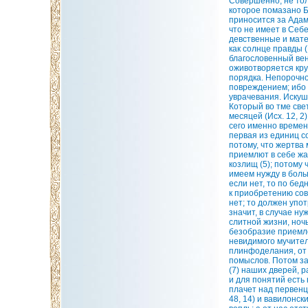
Совершенно, не тол
которое помазано Б
приносится за Адама
что не имеет в Себе
девственные и матер
как солнце правды 
благословенный вене
оживотворяется кру
порядка. Непорочно
повреждением; ибо 
уврачевания. Искуше
Который во тме свет
месяцей (Исх. 12, 2
сего именно времен
первая из единиц с
потому, что жертва 
приемлют в себе жал
козлищ (5); потому 
имеем нужду в боль
если нет, то по бе
к приобретению сов
нет; то должен упо
значит, в случае н
слитной жизни, ночь
безобразие приемле
невидимого мучител
плинфоделания, от 
помыслов. Потом за
(7) наших дверей, 
и для понятий есть
плачет над первенц
48, 14) и вавилонс