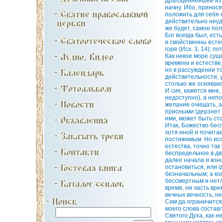
драгоценнейшее из в
начну. Ибо, принося
положить для себя
действительно неуд
же будет, самое пол
Бог всегда был, ест
и свойственны есте
горе (Исх. 3, 14); 
Как некое море сущ
времени и естестве,
но в рассуждении то
действительности, 
столько же осияваю
И сие, кажется мне
недоступно), а неп
желание очищать, а
присными (дерзнет 
ими, может быть сто
Итак, Божество бес
хотя иной и почита
постижимым. Но исс
естества, точно так
беспредельное в дв
далее начала и конц
остановиться, или 
безначальным; а ко
бессмертным и нетле
время, ни часть вр
вечных вечность, н
Сим да ограничится
моего слова состав
Святого Духа, как н