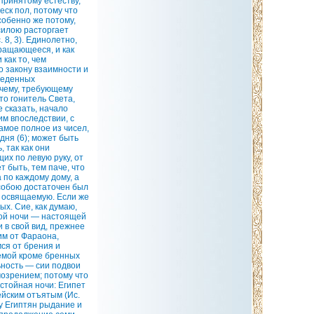
принятому естеству,
еск пол, потому что
особенно же потому,
 силою расторгает
 8, 3). Единолетно,
вращающееся, и как
 как то, чем
 закону взаимности и
зведенных
ичему, требующему
то гонитель Света,
е сказать, начало
им впоследствии, с
амое полное из чисел,
ня (6); может быть
 так как они
их по левую руку, от
т быть, тем паче, что
 по каждому дому, а
 собою достаточен был
м освящаемую. Если же
х. Сие, как думаю,
той ночи — настоящей
и в свой вид, прежнее
им от Фараона,
ся от брения и
яемой кроме бренных
ьность — сии подвои
озрением; потому что
стойная ночи: Египет
ейским отъятым (Ис.
 у Египтян рыдание и