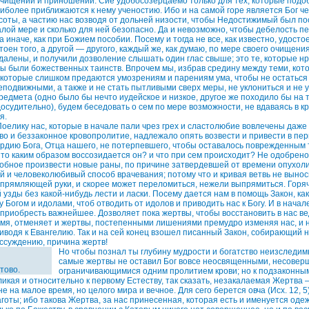
очищений и приношений. Сие удобосозерцаемо только для тех, которые под
иболее приближаются к нему ученостию. Ибо и на самой горе является Бог ч
соты, а частию нас возводя от дольней низости, чтобы Недостижимый был по
алой мере и сколько для ней безопасно. Да и невозможно, чтобы дебелость пе
а иначе, как при Божием пособии. Посему и тогда не все, как известно, удост
тоен того, а другой — другого, каждый же, как думаю, по мере своего очищения
алены, и получили дозволение слышать один глас свыше; это те, которые н
ы были божественных таинств. Впрочем мы, избрав средину между теми, ко
, которые слишком предаются умозрениям и парениям ума, чтобы не остаться
подвижными, а также и не стать пытливыми сверх меры, не уклониться и не 
едмета (одно было бы нечто иудейское и низкое, другое же походило бы на т
досудительно), будем беседовать о сем по мере возможности, не вдаваясь в к
я.
Поелику нас, которые в начале пали чрез грех и сластолюбие вовлечены даже 
о и беззаконное кровопролитие, надлежало опять возвести и привести в пе
рдию Бога, Отца нашего, не потерпевшего, чтобы оставалось поврежденным
: то каким образом воссозидается он? и что при сем происходит? Не одобрено
собное произвести новые раны, по причине затвердевшей от времени опухоли
й и человеколюбивый способ врачевания; потому что и кривая ветвь не вынос
спрямляющей руки, и скорее может переломиться, нежели выпрямиться. Горяч
узды без какой-нибудь лести и ласки. Посему дается нам в помощь Закон, как
Богом и идолами, чтоб отводить от идолов и приводить нас к Богу. И в начал
приобресть важнейшее. Дозволяет пока жертвы, чтобы восстановить в нас ве
емя, отменяет и жертвы, постепенными лишениями премудро изменяя нас, и 
иводя к Евангелию. Так и на сей конец взошел писанный Закон, собирающий на
ассуждению, причина жертв!
Но чтобы познал ты глубину мудрости и богатство неизследим
самые жертвы не оставил Бог вовсе неосвященными, несове
тово.
ограничивающимися одним пролитием крови; но к подзаконны
икая и относительно к первому Естеству, так сказать, незакалаемая Жертва
не на малое время, но целого мира и вечное. Для сего берется овча (Исх. 12, 5
готы; ибо такова Жертва, за нас принесенная, которая есть и именуется оде