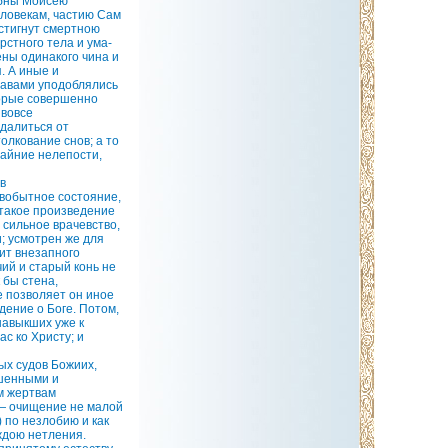
обны Моисею
еловекам, частию Сам
стигнут смертною
рстного тела и ума-
оены одинакого чина и
. А иные и
равами уподоблялись
торые совершенно
 вовсе
удалиться от
олкование снов; а то
райние нелепости,
в
рвобытное состояние,
 такое произведение
 сильное врачевство,
; усмотрен же для
ит внезапного
ий и старый конь не
 бы стена,
е позволяет он иное
дение о Боге. Потом,
навыкших уже к
с ко Христу; и
ых судов Божиих,
ршенными и
м жертвам
 — очищение не малой
) по незлобию и как
ждою нетления.