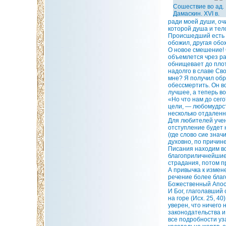
Сошествие во ад.
Дамаскин. XVI в.
ради моей души, оч
которой душа и тел
Происшедший есть Б
обожил, другая обо
О новое смешение!
объемлется чрез р
обнищевает до пло
надолго в славе Сво
мне? Я получил обр
обессмертить. Он в
лучшее, а теперь в
«Но что нам до сег
цели, — любомудрств
несколько отдаленн
Для любителей учен
отступление будет 
(где слово сие знач
духовно, по причин
Писания находим вс
благоприличнейшие;
страдания, потом п
А привычка к измен
речение более благ
Божественный Апост
И Бог, глаголавший 
на горе (Исх. 25, 4
уверен, что ничего
законодательства и
все подробности уз