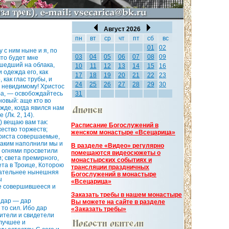
Август 2026
пн
вт
ср
чт
пт
сб
вс
01
02
у с ним ныне и я, по
03
04
05
06
07
08
09
что будет мне
сшедший на облака,
10
11
12
13
14
15
16
и одежда его, как
17
18
19
20
21
22
23
 как глас трубы, и
24
25
26
27
28
29
30
у невидимому! Христос
оба, — освобождайтесь
31
новый: аще кто во
ежде, когда явился нам
(Лк. 2, 14).
) вещаю вам так:
Расписание Богослужений в
жество торжеств;
женском монастыре «Всецарица»
Христа совершаемые,
 каким наполнили мы и
В разделе «Видео» регулярно
и огнями просветили
помещаются видеосюжеты о
и; света премирного,
монастырских событиях и
ета в Троице, Которою
трансляции праздничных
стательнее нынешняя
Богослужений в монастыре
ы
«Всецарица»
же совершившееся и
Заказать требы в нашем монастыре
 дар — дар
Вы можете на сайте в разделе
 то сил. Ибо дар
«Заказать требы»
ители и свидетели
 лучшее и