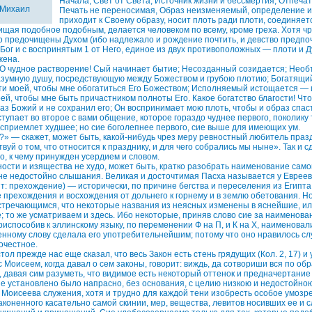
Начала, Свет от Света, Источник жизни и бессмертия, Отпеча
 Михаил
Печать не переносимая, Образ неизменяемый, определение и
приходит к Своему образу, носит плоть ради плоти, соединяе
ищая подобное подобным, делается человеком по всему, кроме греха. Хотя чр
о предочищены Духом (ибо надлежало и рождение почтить, и девство предпоч
ог и с воспринятым 1 от Него, единое из двух противоположных — плоти и Д
жена.
 О чудное растворение! Сый начинает бытие; Несозданный созидается; Нео
азумную душу, посредствующую между Божеством и грубою плотию; Богатящ
ти моей, чтобы мне обогатиться Его Божеством; Исполняемый истощается —
ей, чтобы мне быть причастником полноты Его. Какое богатство благости! Что
аз Божий и не сохранил его; Он воспринимает мою плоть, чтобы и образ спаст
ступает во второе с вами общение, которое гораздо чуднее первого, поколику
осприемлет худшее; но сие боголепнее первого, сие выше для имеющих ум.
о?» — скажет, может быть, какой-нибудь чрез меру ревностный любитель празд
уй о том, что относится к празднику, и для чего собрались мы ныне». Так и с
о, к чему принужден усердием и словом.
ости и изящества не худо, может быть, кратко разобрать наименование само
не недостойно слышания. Великая и досточтимая Пасха называется у Евреев
ит: прехождение) — исторически, по причине бегства и переселения из Египта
е прехождения и восхождения от дольнего к горнему и в землю обетования. Но
тречающимся, что некоторые названия из неясных изменены в яснейшие, или
 то же усматриваем и здесь. Ибо некоторые, приняв слово сие за наименова
риспособив к эллинскому языку, по переменении Ф на П, и К на X, наименовал
енному слову сделала его употребительнейшим; потому что оно нравилось слу
очестное.
ол прежде нас еще сказал, что весь Закон есть стень грядущих (Кол. 2, 17) и
с Моисеем, когда давал о сем законы, говорит: виждь, да сотвориши вся по об
0), давая сим разуметь, что видимое есть некоторый оттенок и предначертание
 не установлено было напрасно, без основания, с целию низкою и недостойно
 Моисеева служения, хотя и трудно для каждой тени изобресть особое умоз
аконенного касательно самой скинии, мер, вещества, левитов носивших ее и с