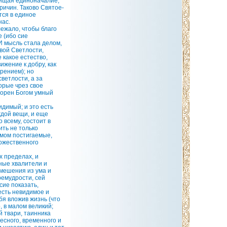
щищая единоначалие,
ричин. Таково Святое-
тся в единое
нас.
лежало, чтобы благо
 (ибо сие
И мысль стала делом,
вой Светлости,
 какое естество,
ижение к добру, как
рением); но
ветлости, а за
орые чрез свое
творен Богом умный
димый; и это есть
ждой вещи, и еще
 всему, состоит в
ить не только
умом постигаемые,
Божественного
х пределах, и
ные хвалители и
мешения из ума и
емудрости, сей
сие показать,
есть невидимое и
бя вложив жизнь (что
, в малом великий;
й твари, таинника
есного, временного и