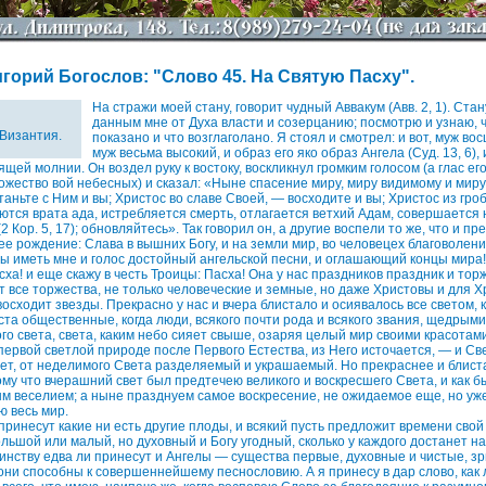
горий Богослов: "Слово 45. На Святую Пасху".
На стражи моей стану, говорит чудный Аввакум (Авв. 2, 1). Стан
данным мне от Духа власти и созерцанию; посмотрю и узнаю, 
 Византия.
показано и что возглаголано. Я стоял и смотрел: и вот, муж во
муж весьма высокий, и образ его яко образ Ангела (Суд. 13, 6), 
ей молнии. Он воздел руку к востоку, воскликнул громким голосом (а глас его,
множество вой небесных) и сказал: «Ныне спасение миру, миру видимому и мир
таньте с Ним и вы; Христос во славе Своей, — восходите и вы; Христос из гр
аются врата ада, истребляется смерть, отлагается ветхий Адам, совершается 
2 Кор. 5, 17); обновляйтесь». Так говорил он, а другие воспели то же, что и пр
е рождение: Слава в вышних Богу, и на земли мир, во человецех благоволение 
 бы иметь мне и голос достойный ангельской песни, и оглашающий концы мира!
ха! и еще скажу в честь Троицы: Пасха! Она у нас праздников праздник и тор
т все торжества, не только человеческие и земные, но даже Христовы и для 
восходит звезды. Прекрасно у нас и вчера блистало и осиявалось все светом,
ста общественные, когда люди, всякого почти рода и всякого звания, щедрым
ого света, света, каким небо сияет свыше, озаряя целый мир своими красотам
 первой светлой природе после Первого Естества, из Него источается, — и Св
вет, от неделимого Света разделяемый и украшаемый. Но прекраснее и бли
ому что вчерашний свет был предтечею великого и воскресшего Света, и как б
м веселием; а ныне празднуем самое воскресение, не ожидаемое еще, но у
 весь мир.
принесут какие ни есть другие плоды, и всякий пусть предложит времени свой
льшой или малый, но духовный и Богу угодный, сколько у каждого достанет на
нству едва ли принесут и Ангелы — существа первые, духовные и чистые, зр
 они способны к совершеннейшему песнословию. А я принесу в дар слово, как