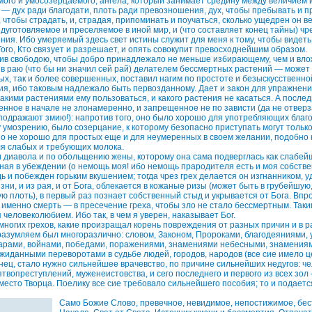
мого и умосозерцаемого, ангела, который занимает средину между величием и
ь, — дух ради благодати, плоть ради превозношения, дух, чтобы пребывать и 
 чтобы страдать, и, страдая, припоминать и поучаться, сколько ущедрен он в
едуготовляемое и преселяемое в иной мир, и (что составляет конец тайны) чр
ия. Ибо умеряемый здесь свет истины служит для меня к тому, чтобы видеть 
ого, Кто связует и разрешает, и опять совокупит превосходнейшим образом.
тив свободою, чтобы добро принадлежало не меньше избирающему, чем и вл
л в раю (что бы ни значил сей рай) делателем бессмертных растений — може
ых, так и более совершенных, поставил нагим по простоте и безыскусственной
ия, ибо таковым надлежало быть первозданному. Дает и закон для упражнен
какими растениями ему пользоваться, и какого растения не касаться. А после
енное в начале не злонамеренно, и запрещенное не по зависти (да не отверз
 подражают змию!): напротив того, оно было хорошо для употребляющих благ
у умозрению, было созерцание, к которому безопасно приступать могут тольк
о не хорошо для простых еще и для неумеренных в своем желании, подобно 
я слабых и требующих молока.
ти диавола и по обольщению жены, которому она сама подверглась как слабей
сная в убеждении (о немощь моя! ибо немощь прародителя есть и моя собстве
ь и побежден горьким вкушением; тогда чрез грех делается он изгнанником, 
зни, и из рая, и от Бога, облекается в кожаные ризы (может быть в грубейшую
 плоть), в первый раз познает собственный стыд и укрывается от Бога. Впро
 именно смерть — в пресечение греха, чтобы зло не стало бессмертным. Так
человеколюбием. Ибо так, в чем я уверен, наказывает Бог.
многих грехов, какие произращал корень повреждения от разных причин и в 
разумляем был многоразлично: словом, Законом, Пророками, благодеяниями, 
рами, войнами, победами, поражениями, знамениями небесными, знамениями
ожиданными переворотами в судьбе людей, городов, народов (все сие имело 
нец, стало нужно сильнейшее врачевство, по причине сильнейших недугов: че
твопреступлений, муженеистовства, и сего последнего и первого из всех зо
место Творца. Поелику все сие требовало сильнейшего пособия; то и подает
Само Божие Слово, превечное, невидимое, непостижимое, бес