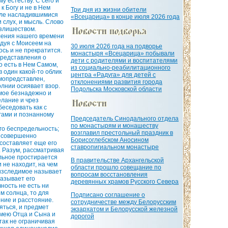
у естеству. С сего и
к Богу и не в Нем
Три дня из жизни обители
еле насладившимися
«Всецарица» в конце июля 2026 года
 слух, и мысль. Слово
излишеством.
деления нашего времени
едуя с Моисеем на
30 июля 2026 года на подворье
ось и не прекратится.
монастыря «Всецарица» побывали
представления о
дети с родителями и воспитателями
о есть в Нем Самом,
из социально-реабилитационного
в один какой-то облик
центра «Радуга» для детей с
мопредставлен,
отклонениями развития города
лнии осиявает взор.
Подольска Московской области
имое безнадежно и
елание и чрез
еседовать как с
огами и познанному
Председатель Синодального отдела
по монастырям и монашеству
го беспредельность;
возглавил престольный праздник в
и совершенно
Борисоглебском Аносином
 составляет еще его
ставропигиальном монастыре
ь. Разум, рассматривая
ельное простирается
В правительстве Архангельской
и не находит, на чем
области прошло совещание по
еизследимое называет
вопросам восстановления
называет его
деревянных храмов Русского Севера
чность не есть ни
м солнца, то для
Подписано соглашение о
ние и расстояние.
сотрудничестве между Белорусским
яться, и предмет
экзархатом и Белорусской железной
умею Отца и Сына и
дорогой
 так не ограничивая