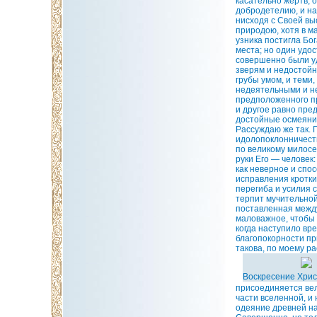
касательно жертв, 
добродетелию, и на
нисходя с Своей вы
природою, хотя в м
узника постигла Бог
места; но один удос
совершенно были уд
зверям и недостойн
грубы умом, и теми
недеятельными и не
предположенного пр
и другое равно пре
достойные осмеяни
Рассуждаю же так. 
идолопоклонничеств
по великому милосе
руки Его — человек
как неверное и спо
исправления кротки
перегиба и усилия 
терпит мучительной 
поставленная между 
маловажное, чтобы 
когда наступило вр
благопокорности пр
такова, по моему р
Воскресение Хрис
присоединяется вел
части вселенной, и 
одеяние древней на