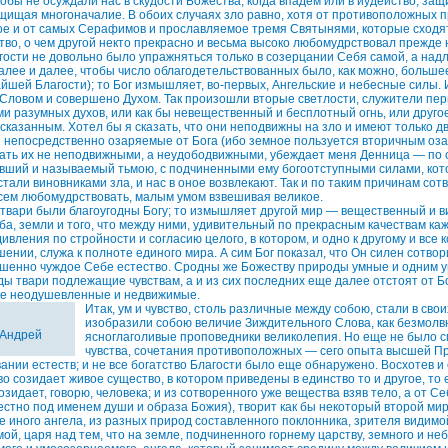
обы не осуждали нас в скудости Божества, когда впадем или в иудейство, за
ащищая многоначалие. В обоих случаях зло равно, хотя от противоположных п
ое и от самых Серафимов и прославляемое тремя Святынями, которые сходя
тво, о чем другой некто прекрасно и весьма высоко любомудрствовал прежде 
гости не довольно было упражняться только в созерцании Себя самой, а над
алее и далее, чтобы число облагодетельствованных было, как можно, большее
йшей Благости); то Бог измышляет, во-первых, Ангельские и небесные силы. 
Словом и совершено Духом. Так произошли вторые светлости, служители пер
ми разумных духов, или как бы невещественный и бесплотный огнь, или другое
сказанным. Хотел бы я сказать, что они неподвижны на зло и имеют только дв
и непосредственно озаряемые от Бога (ибо земное пользуется вторичным оза
ать их не неподвижными, а неудободвижными, убеждает меня Денница — по с
вший и называемый тьмою, с подчиненными ему богоотступными силами, кот
стали виновниками зла, и нас в оное возвлекают. Так и по таким причинам со
о сем любомудрствовать, малым умом взвешивая великое.
твари были благоугодны Богу; то измышляет другой мир — вещественный и ви
ба, земли и того, что между ними, удивительный по прекрасным качествам ка
вления по стройности и согласию целого, в котором, и одно к другому и все ко
ении, служа к полноте единого мира. А сим Бог показал, что Он силен сотвор
ршенно чуждое Себе естество. Сродны же Божеству природы умные и одним 
ы твари подлежащие чувствам, а и из сих последних еще далее отстоят от 
все неодушевленные и недвижимые.
Итак, ум и чувство, столь различные между собою, стали в свои
изобразили собою величие Зиждительного Слова, как безмолв
 Андрей
ясноглаголивые проповедники великолепия. Но еще не было с
чувства, сочетания противоположных — сего опыта высшей Пр
ании естеств; и не все богатство Благости было еще обнаружено. Восхотев и 
о созидает живое существо, в котором приведены в единство то и другое, то 
зидает, говорю, человека; и из сотворенного уже вещества взяв тело, а от Се
естно под именем души и образа Божия), творит как бы некоторый второй мир
е иного ангела, из разных природ составленного поклонника, зрителя видимо
ой, царя над тем, что на земле, подчиненного горнему царству, земного и неб