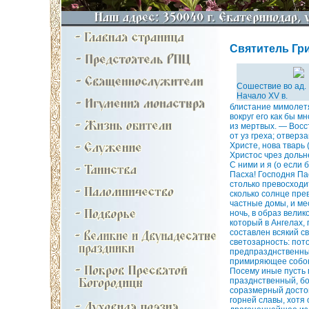
Cвятитель Гри
Сошествие во ад.
Начало XV в.
блистание мимолетящ
вокруг его как бы 
из мертвых. — Восс
от уз греха; отверз
Христе, нова тварь (
Христос чрез дольне
С ними и я (о если
Пасха! Господня Пас
столько превосходи
сколько солнце пре
частные домы, и ме
ночь, в образ велик
который в Ангелах,
составлен всякий с
светозарность: пот
предпразднственны
примиряющее собою
Посему иные пусть 
празднственный, бо
соразмерный достои
горней славы, хотя