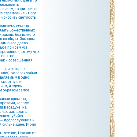
 низостию, один и тот
прославлять
еличием; творит живое
ез стремление к Богу
и сносить светлость
ожившему семена
т быть божественных
 жизни, без всякого
ия свободы. Законом
дним было древо
ают при сем уст
овременно (потому что
о опытно
как и совершенная
шая, и которое
нная), человек забыл
удаляемым в одно
, смертную и
чем, и здесь
им образом самое
разные времена,
угрозами, карами,
 в воздухе, на
целью загладить
ловекоубийств,
л — идолослужения и
ся сильнейшее. И оно
телесное, Начало от