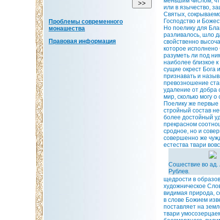
меньшим числом, чт
или в язычество, з
Святых, сокрываем
Господство и Божес
Проблемы современного
Но поелику для Бла
монашества
разливалось, шло д
Правовая информация
свойственно высоча
которое исполнено 
разуметь ли под ни
наиболее близкое к 
сущие окрест Бога 
признавать и назыв
превозношение ста
удаление от добра 
мир, сколько могу 
Поелику же первые 
стройный состав не
более достойный уди
прекрасном соотнош
сродное, но и сове
совершенно же чужд
естества твари во
Сошествие во ад.
Рублев.
щедрости в образов
художническое Слов
видимая природа, со
в слове Божием изв
поставляет на земл
твари умосозерцаем