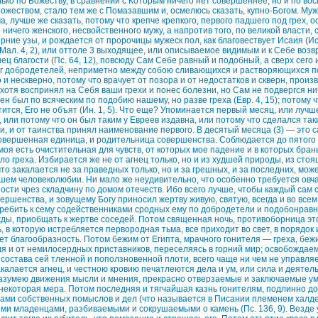
ько по Божеству, в сравнении с Которым ничего нет совершеннее, но и по вос
ожеством, стало тем же с Помазавшим и, осмелюсь сказать, купно-Богом. Муж
, лучше же сказать, потому что крепче крепкого, первого падшего под грех, 
 ничего женского, несвойственного мужу, а напротив того, по великой власти,
ние узы, и рождается от пророчицы мужеск пол, как благовествует Исаия (Ис.
(Мал. 4, 2), или оттоле 3 выходящее, или описываемое видимым и к Себе воз
ц благости (Пс. 64, 12), повсюду Сам Себе равный и подобный, а сверх сего и
г добродетелей, неприметно между собою сливающихся и растворяющихся по
 и нескверно, потому что врачует от позора и от недостатков и скверн, прои
хотя воспринял на Себя ваши грехи и понес болезни, но Сам не подвергся н
н был по всяческим по подобию нашему, но разве греха (Евр. 4, 15); потому ч
ится, Его не объят (Ин. 1, 5). Что еще? Упоминается первый месяц, или лучш
), или потому что он был таким у Евреев издавна, или потому что сделался так
и, и от таинства принял наименование первого. В десятый месяца (3) — это с
овершенная единица, и родительница совершенства. Соблюдается до пятого д
моя есть очистительная для чувств, от которых мое падение и в которых брань,
о греха. Избирается же не от агнец только, но и из худшей природы, из стоящ
что закалается не за праведных только, но и за грешных, и за последних, може
шем человеколюбии. Ни мало же неудивительно, что особенно требуется овча
дности чрез складчину по домом отечеств. Ибо всего лучше, чтобы каждый сам
ершенства, и зовущему Богу приносил жертву живую, святую, всегда и во все
требить к сему содейственниками сродных ему по добродетели и подобонравны
ужды, приобщать к жертве соседей. Потом священная ночь, противоборница э
, в которую истребляется первородная тьма, все приходит во свет, в порядок 
т благообразность. Потом бежим от Египта, мрачного гонителя — греха, беж
я и от немилосердных приставников, переселяясь в горний мир; освобождаем
состава сей тленной и поползновенной плоти, всего чаще ни чем не управл
калается агнец, и честною кровию печатлеются дела и ум, или сила и деятел
разумею движения мысли и мнения, прекрасно отверзаемые и заключаемые ум
 некоторая мера. Потом последняя и тягчайшая казнь гонителям, подлинно до
ами собственных помыслов и дел (что называется в Писании племенем халд
кими младенцами, разбиваемыми и сокрушаемыми о камень (Пс. 136, 9). Везде