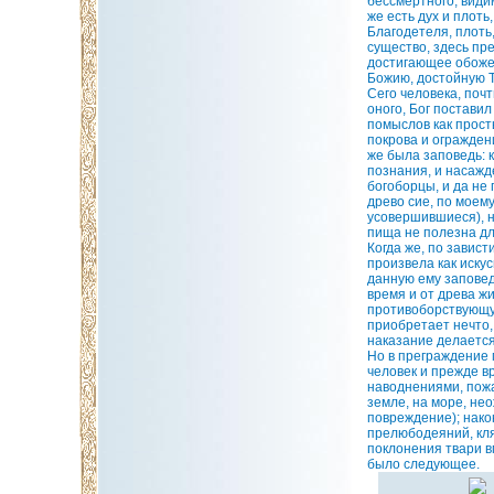
бессмертного, види
же есть дух и плот
Благодетеля, плоть,
существо, здесь пр
достигающее обожен
Божию, достойную Т
Сего человека, поч
оного, Бог постави
помыслов как прост
покрова и огражден
же была заповедь: 
познания, и насажд
богоборцы, и да не
древо сие, по моем
усовершившиеся), н
пища не полезна дл
Когда же, по завис
произвела как иску
данную ему заповед
время и от древа жи
противоборствующую
приобретает нечто,
наказание делается 
Но в преграждение 
человек и прежде в
наводнениями, пожа
земле, на море, не
повреждение); нако
прелюбодеяний, кля
поклонения твари в
было следующее.