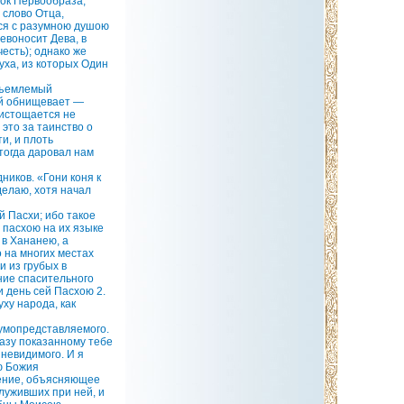
ток Первообраза,
 слово Отца,
тся с разумною душою
евоносит Дева, в
есть); однако же
уха, из которых Один
бъемлемый
ий обнищевает —
 истощается не
 это за таинство о
и, и плоть
 тогда даровал нам
ников. «Гони коня к
делаю, хотя начал
й Пасхи; ибо такое
 пасхою на их языке
 в Хананею, а
 на многих местах
 из грубых в
ние спасительного
и день сей Пасхою 2.
ху народа, как
 умопредставляемого.
разу показанному тебе
 невидимого. И я
ю Божия
рение, объясняющее
луживших при ней, и