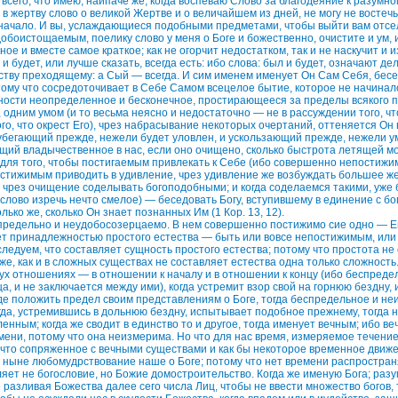
сего, что имею, наипаче же, когда воспеваю Слово за благодеяние к разумном
 в жертву слово о великой Жертве и о величайшем из дней, не могу не востечь 
 начало. И вы, услаждающиеся подобными предметами, чтобы выйти вам отс
обоистощаемым, поелику слово у меня о Боге и божественно, очистите и ум, и
ное и вместе самое краткое; как не огорчит недостатком, так и не наскучит и 
ь и будет, или лучше сказать, всегда есть: ибо слова: был и будет, означают 
ству преходящему: а Сый — всегда. И сим именем именует Он Сам Себя, бес
потому что сосредоточивает в Себе Самом всецелое бытие, которое не начинал
ности неопределенное и бесконечное, простирающееся за пределы всякого 
 одним умом (и то весьма неясно и недостаточно — не в рассуждении того, чт
го, что окрест Его), чрез набрасывание некоторых очертаний, оттеняется Он 
убегающий прежде, нежели будет уловлен, и ускользающий прежде, нежели у
щий владычественное в нас, если оно очищено, сколько быстрота летящей мо
, для того, чтобы постигаемым привлекать к Себе (ибо совершенно непостиж
остижимым приводить в удивление, чрез удивление же возбуждать большее ж
 чрез очищение соделывать богоподобными; и когда соделаемся такими, уже б
слово изречь нечто смелое) — беседовать Богу, вступившему в единение с б
лько же, сколько Он знает познанных Им (1 Кор. 13, 12).
предельно и неудобосозерцаемо. В нем совершенно постижимо сие одно — Е
ет принадлежностью простого естества — быть или вовсе непостижимым, ил
ледуем, что составляет сущность простого естества; потому что простота не
 же, как и в сложных существах не составляет естества одна только сложност
ух отношениях — в отношении к началу и в отношении к концу (ибо беспред
а, и не заключается между ими), когда устремит взор свой на горнюю бездну, 
где положить предел своим представлениям о Боге, тогда беспредельное и н
гда, устремившись в дольнюю бездну, испытывает подобное прежнему, тогда 
нным; когда же сводит в единство то и другое, тогда именует вечным; ибо ве
емени, потому что она неизмерима. Но что для нас время, измеряемое течение
ечто сопряженное с вечными существами и как бы некоторое временное движе
 ныне любомудрствование наше о Боге; потому что нет времени распростран
ляет не богословие, но Божие домостроительство. Когда же именую Бога; раз
е разливая Божества далее сего числа Лиц, чтобы не ввести множество богов,