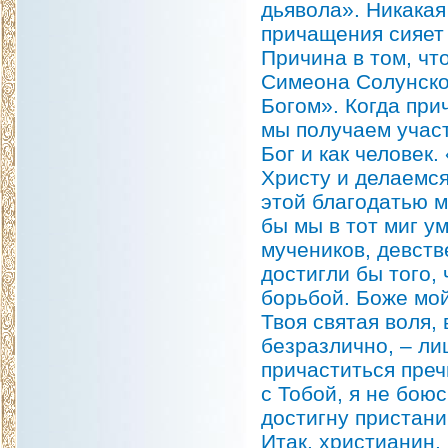
дьявола». Никакая 
причащения сияет
Причина в том, чт
Симеона Солунског
Богом». Когда при
мы получаем участ
Бог и как человек
Христу и делаемся
этой благодатью м
бы мы в тот миг у
мучеников, девств
достигли бы того, 
борьбой. Боже мой,
Твоя святая воля, 
безразлично, – ли
причаститься пречи
с Тобой, я не боюс
достигну пристани
Итак, христианин,