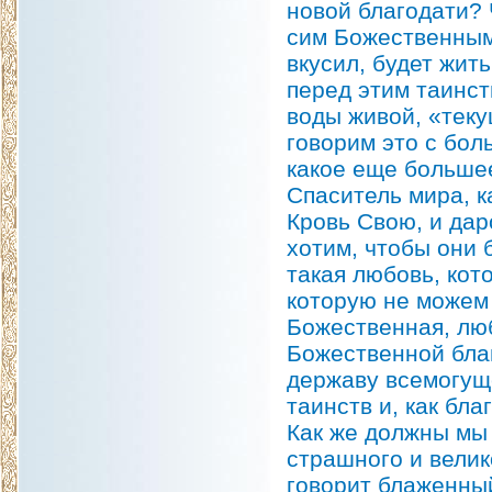
новой благодати? 
сим Божественным 
вкусил, будет жить
перед этим таинс
воды живой, «тек
говорим это с бол
какое еще больше
Спаситель мира, к
Кровь Свою, и дар
хотим, чтобы они 
такая любовь, кот
которую не можем
Божественная, лю
Божественной благ
державу всемогущ
таинств и, как бл
Как же должны мы 
страшного и велик
говорит блаженный