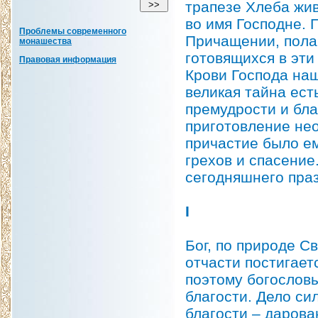
трапезе Хлеба жив
во имя Господне. 
Проблемы современного
Причащении, полаг
монашества
готовящихся в эти
Правовая информация
Крови Господа наш
великая тайна ест
премудрости и благ
приготовление не
причастие было ем
грехов и спасение
сегодняшнего праз
I
Бог, по природе С
отчасти постигает
поэтому богословы
благости. Дело си
благости – дарова