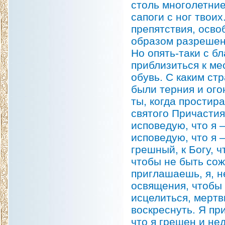
столь многолетние
сапоги с ног твои
препятствия, осво
образом разрешен
Но опять-таки с б
приблизиться к ме
обувь. С каким ст
были терния и ого
ты, когда простир
святого Причастия
исповедую, что я 
исповедую, что я 
грешный, к Богу, ч
чтобы не быть сож
приглашаешь, я, н
освящения, чтобы 
исцелиться, мертв
воскреснуть. Я пр
что я грешен и не