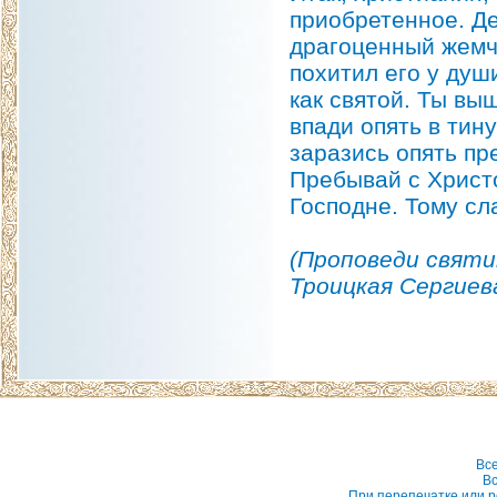
приобретенное. Де
драгоценный жемчу
похитил его у душ
как святой. Ты вы
впади опять в тин
заразись опять п
Пребывай с Христо
Господне. Тому сл
(Проповеди свят
Троицкая Сергиева
Вс
Вс
При перепечатке или р