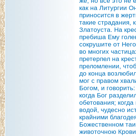
же, но все это не 
как на Литургии О
приносится в жерт
такие страдания, 
Златоуста. На кре
пребиша Ему голен
сокрушите от Него 
во многих частица
претерпел на крес
преломлении, чтоб
до конца возлюбил
мог с правом хвал
Богом, и говорить:
когда Бог раздели
обетования; когда
водой, чудесно ис
крайними благоде
Божественном таи
животочною Крови