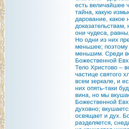
есть величайшее 
тайна, какую изм
дарование, какое 
доказательствам, 
они чудеса, равны
Но одни из них пр
меньшее; поэтому 
меньшим. Среди вс
Божественной Евх
Тело Христово – в
частице святого хл
всем зеркале, и ес
них опять-таки бу
вина, но мы вкуша
Божественной Евха
духовно; вкушаетс
освящает и дух. Б
разделяется, снед