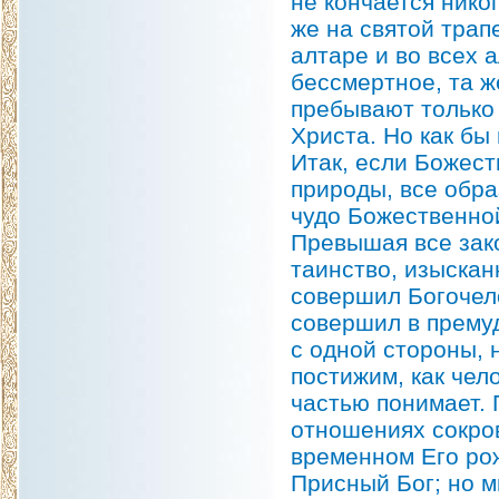
не кончается никог
же на святой трап
алтаре и во всех 
бессмертное, та ж
пребывают только 
Христа. Но как бы
Итак, если Божес
природы, все обр
чудо Божественно
Превышая все зак
таинство, изыскан
совершил Богочел
совершил в премуд
с одной стороны, 
постижим, как чел
частью понимает. 
отношениях сокро
временном Его ро
Присный Бог; но м