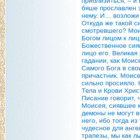
приблизиться, – и
бяше прославлен з
нему. И… возложи 
Откуда же такой с
смотревшего? Мои
Богом лицом к лиц
Божественное сиян
лицо его. Великая
гадании, как Моис
Самого Бога в сво
причастник. Моисе
сильно просияло. 
Тела и Крови Хри
Писание говорит, 
Моисея, сиявшее к
демоны не могут в
него, ибо тогда и
чудесное для анге
трапезы, мы как 