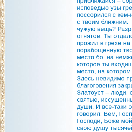
приближайся – сбр
исповедью узы гр
поссорился с кем
с твоим ближним. 
чужую вещь? Разр
отнятое. Ты отдал
прожил в грехе на
порабощенную твою
место бо, на немж
которое ты входиш
место, на котором
Здесь невидимо пр
благоговения закр
Златоуст – люди, 
святые, иссушенн
души. И все-таки 
говорил: Вем, Гос
Господи, Боже мой
свою душу тысячей