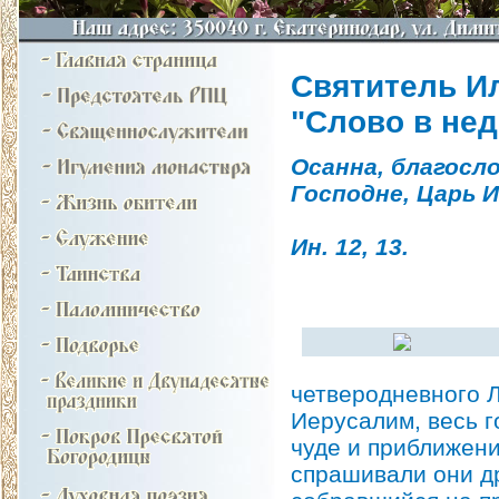
Святитель И
"Слово в не
Осанна, благосл
Господне, Царь И
Ин. 12, 13.
четверодневного Л
Иерусалим, весь г
чуде и приближени
спрашивали они др