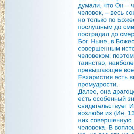
думали, что Он – ч
человек, – весь с
но только по Божес
послушным до смер
пострадал до смер
Бог. Ныне, в Боже
совершенным исто
человеком; поэтом
таинство, наиболе
превышающее все 
Евхаристия есть 
премудрости.
Далее, она драго
есть особенный з
свидетельствует И
возлюби их (Ин. 13
них совершенную 
человека. В вопло