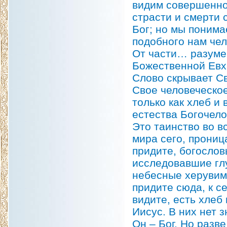
видим совершенног
страсти и смерти 
Бог; но мы понима
подобного нам чел
От части… разумева
Божественной Евх
Слово скрывает Св
Свое человеческое
только как хлеб и
естества Богочело
Это таинство во в
мира сего, прони
придите, богослов
исследовавшие гл
небесные херувим
придите сюда, к с
видите, есть хлеб 
Иисус. В них нет 
Он – Бог. Но разв