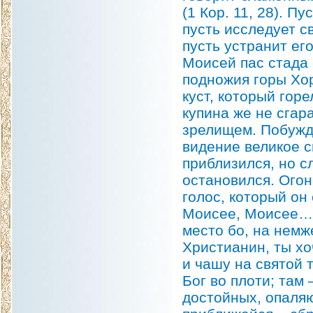
(1 Кор. 11, 28). 
пусть исследует с
пусть устранит его
Моисей пас стада 
подножия горы Хор
куст, который горе
купина же не сгар
зрелищем. Побужд
видение великое си
приблизился, но сл
остановился. Огон
голос, который он
Моисее, Моисее… н
место бо, на немже
Христианин, ты хо
и чашу на святой 
Бог во плоти; та
достойных, опаляю