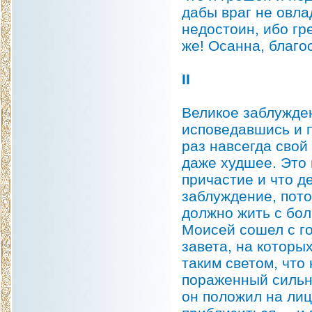
дабы враг не овла
недостоин, ибо гр
же! Осанна, благо
II
Великое заблужден
исповедавшись и п
раз навсегда свой
даже худшее. Это п
причастие и что д
заблуждение, пото
должно жить с бо
Моисей сошел с го
завета, на которы
таким светом, что
пораженный сильны
он положил на лиц