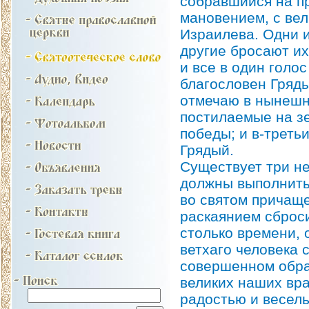
собравшийся на п
мановением, с вел
Израилева. Одни и
другие бросают их
и все в один голо
благословен Гряды
отмечаю в нынешн
постилаемые на зе
победы; и в-треть
Грядый.
Существует три не
должны выполнить
во святом причаще
раскаянием сброс
столько времени, 
ветхаго человека с
совершенном обра
великих наших вра
радостью и весель