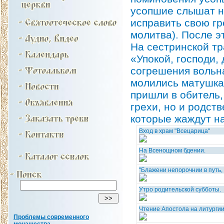
усопшие слышат н
исправить свою г
молитва). После э
На сестринской тр
«Упокой, господи,
согрешения вольна
молились матушка 
пришли в обитель,
грехи, но и родст
которые жаждут н
Вход в храм "Всецарица"
На Всенощном бдении.
"Блажени непорочнии в путь, 
Утро родительской субботы.
Чтение Апостола на литургии
Проблемы современного