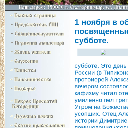
1 ноября в о
посвященные
субботе.
субботе. Это день
России (в Типикон
протоиерей Алекс
вечером состоялос
кафизму читал оте
умиленно пел при
Утром на Божеств
усопших. Отец Але
истории Димитриев
поминовения усоп