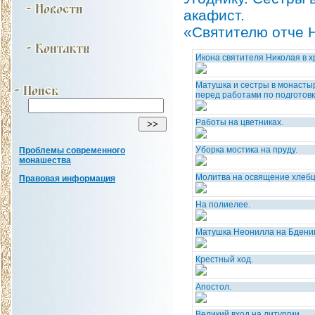
акафист.
«Святителю отче Н
Икона святителя Николая в х
Матушка и сестры в монасты
перед работами по подготовк
Работы на цветниках.
Уборка мостика на пруду.
Проблемы современного
монашества
Молитва на освящение хлебц
Правовая информация
На полиелее.
Матушка Неонилла на Бдени
Крестный ход.
Апостол.
Великий вход на литургии.