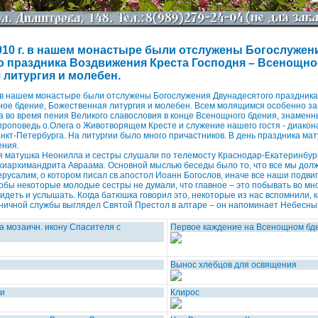
2010 г. в нашем монастыре были отслужены Богослужен
о праздника Воздвижения Креста Господня – Всенощно
 литургия и молебен.
. в нашем монастыре были отслужены Богослужения Двунадесятого праздник
ное бдение, Божественная литургия и молебен. Всем молящимся особенно за
 во время пения Великого славословия в конце Всенощного бдения, знамен
 проповедь о.Олега о Животворящем Кресте и служение нашего гостя - диакон
анкт-Петербурга. На литургии было много причастников. В день праздника ма
ения.
я матушка Неонилла и сестры слушали по телемосту Краснодар-Екатеринбур
хиархимандрита Авраама. Основной мыслью беседы было то, что все мы дол
ерусалим, о котором писал св.апостол Иоанн Богослов, иначе все наши подви
обы некоторые молодые сестры не думали, что главное – это побывать во мно
видеть и услышать. Когда батюшка говорил это, некоторые из нас вспомнили, к
ничной службы выглядел Святой Престол в алтаре – он напоминает Небесны
а мозаичн. икону Спасителя с
Первое каждение на Всенощном бд
Вынос хлебцов для освящения
ии
Клирос