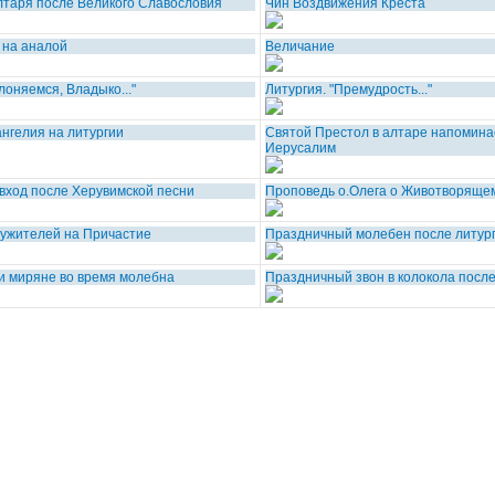
лтаря после Великого Славословия
Чин Воздвижения Креста
 на аналой
Величание
лоняемся, Владыко..."
Литургия. "Премудрость..."
нгелия на литургии
Святой Престол в алтаре напомина
Иерусалим
 вход после Херувимской песни
Проповедь о.Олега о Животворяще
ужителей на Причастие
Праздничный молебен после литур
 миряне во время молебна
Праздничный звон в колокола посл