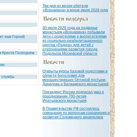
Три дня из жизни обители
«Всецарица» в конце июля 2026 года
30 июля 2026 года на подворье
монастыря «Всецарица» побывали
дети с родителями и воспитателями
ет нам Горний
из социально-реабилитационного
центра «Радуга» для детей с
отклонениями развития города
м Кресте Господнем
Подольска Московской области
гии
Открыты курсы базовой подготовки в
области богословия для
е службы
монашествующих Оптиной пустыни,
Данилова и Валаамского монастырей
Президент России подписал указ о
праздновании 700-летия
Ипатьевского монастыря
В Правительстве РФ состоялось
совещание по вопросам сохранения и
развития Соловецкого архипелага