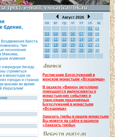
Август 2026
ия
пн
вт
ср
чт
пт
сб
вс
е бдение,
01
02
03
04
05
06
07
08
09
10
11
12
13
14
15
16
а Воздвижения Креста
17
18
19
20
21
22
23
помнились: Чин
ные песнопения
24
25
26
27
28
29
30
а Максима,
31
тушка игумения
г очередную беседу
жны стремиться
Расписание Богослужений в
ги в монастыре не
женском монастыре «Всецарица»
гих городах и странах
ак красиво во время
В разделе «Видео» регулярно
й Иерусалим!
помещаются видеосюжеты о
монастырских событиях и
ении
трансляции праздничных
Богослужений в монастыре
«Всецарица»
Заказать требы в нашем монастыре
Вы можете на сайте в разделе
«Заказать требы»