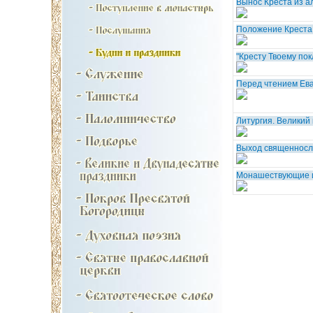
Вынос Креста из а
Положение Креста
"Кресту Твоему пок
Перед чтением Ева
Литургия. Великий
Выход священносл
Монашествующие и