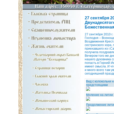
27 сентября 
Двунадесятог
Божественная
27 сентября 2010 г
Господня – Всенощ
Воздвижения Креста
сестринского хора,
приехавшего из г.С
получила поздравл
Вечером того же дн
нашего духовника с
попасть в Горний И
имеют смысла. И чт
и много всего там у
сегодняшней празд
Вид с колокольни н
предстоящими
Моление на литии
Продолжение лит