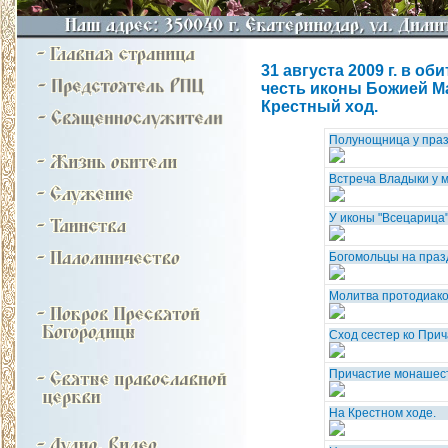
31 августа 2009 г. в 
честь иконы Божией Ма
Крестный ход.
Полунощница у праз
Встреча Владыки у м
У иконы "Всецарица"
Богомольцы на праз
Молитва протодиако
Сход сестер ко Прич
Причастие монашес
На Крестном ходе.