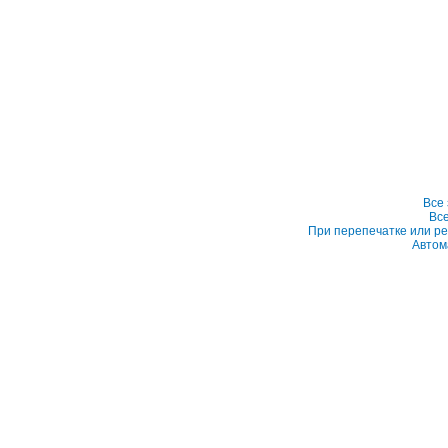
Все
Вс
При перепечатке или ре
Автом