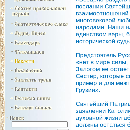
послании Святейш
взаимоотношений д
многовековой люб
народами. Наши н
единством веры, 
исторической судь
Предстоятель Русс
«нет в мире силы,
Залогом ее остает
Сестер, которые 
пример и для межг
Грузии».
Святейший Патриа
заявлении Католи
духовной жизни аб
должны остаться б