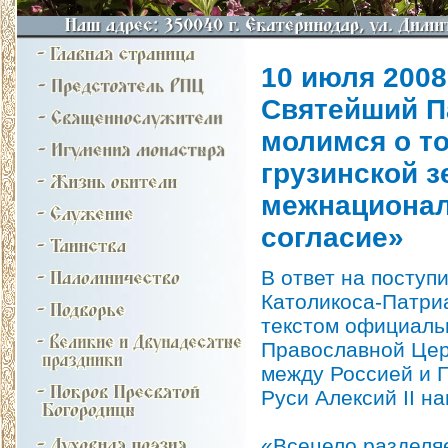
10 июля 2008 
Святейший П
молимся о т
грузинской 
межнационал
согласие»
В ответ на посту
Католикоса-Патриа
текстом официаль
Православной Цер
между Россией и 
Руси Алексий II н
«Всецело разделя