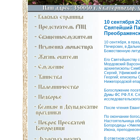
10 сентября 20
Святейший Па
Преображенск
10 сентября, в пра
Печерских, в Дальн
Божественную литу
Его Святейшеству с
Мордовский Варсоно
архиепископы Симби
Сергий, Уфимский и
Георгий; епископы 
Нижегородской епа
Богослужение посет
Думы ФС РФ Л.К. Сл
исследовательског
После чтения Еван
По окончании богос
Настоятельница оби
Богородицы «Умиле
Икона, преподнесе
В ответном слове С