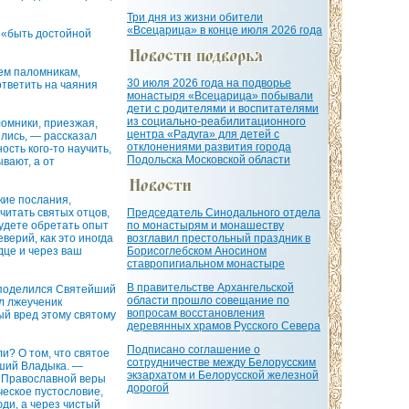
Три дня из жизни обители
«Всецарица» в конце июля 2026 года
 «быть достойной
тем паломникам,
30 июля 2026 года на подворье
ответить на чаяния
монастыря «Всецарица» побывали
дети с родителями и воспитателями
из социально-реабилитационного
ломники, приезжая,
центра «Радуга» для детей с
ились, — рассказал
отклонениями развития города
сть кого-то научить,
Подольска Московской области
вают, а от
кие послания,
читать святых отцов,
Председатель Синодального отдела
будете обретать опыт
по монастырям и монашеству
верий, как это иногда
возглавил престольный праздник в
дце и через ваш
Борисоглебском Аносином
ставропигиальном монастыре
В правительстве Архангельской
— поделился Святейший
области прошло совещание по
ал лжеученик
вопросам восстановления
ый вред этому святому
деревянных храмов Русского Севера
Подписано соглашение о
и? О том, что святое
сотрудничестве между Белорусским
йший Владыка. —
экзархатом и Белорусской железной
ы Православной веры
дорогой
ческое пустословие,
ди, а через чистый