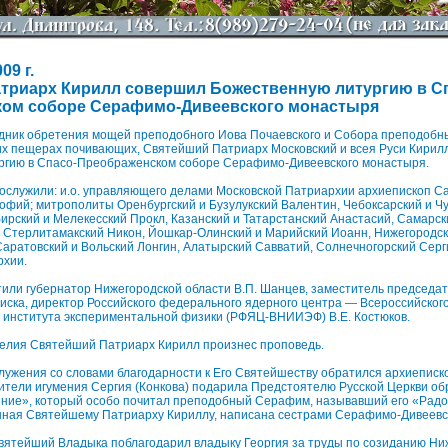
09 г.
триарх Кирилл совершил Божественную литургию в С
ом соборе Серафимо-Дивеевского монастыря
здник обретения мощей преподобного Иова Почаевского и Собора преподобны
их пещерах почивающих, Святейший Патриарх Московский и всея Руси Кирил
ргию в Спасо-Преображенском соборе Серафимо-Дивеевского монастыря.
ослужили: и.о. управляющего делами Московской Патриархии архиепископ С
фий; митрополиты Оренбургский и Бузулукский Валентин, Чебоксарский и Ч
рский и Мелекесский Прокл, Казанский и Татарстанский Анастасий, Самарс
 Стерлитамакский Никон, Йошкар-Олинский и Марийский Иоанн, Нижегородск
Саратовский и Вольский Лонгин, Алатырский Савватий, Солнечногорский Серг
рхии.
или губернатор Нижегородской области В.П. Шанцев, заместитель председа
иска, директор Российского федерального ядерного центра — Всероссийского
о института экспериментальной физики (РФЯЦ-ВНИИЭФ) В.Е. Костюков.
гелия Святейший Патриарх Кирилл произнес проповедь.
лужения со словами благодарности к Его Святейшеству обратился архиеписко
тели игумения Сергия (Конкова) подарила Предстоятелю Русской Церкви об
ние», который особо почитал преподобный Серафим, называвший его «Радос
нная Святейшему Патриарху Кириллу, написана сестрами Серафимо-Дивеевс
вятейший Владыка поблагодарил владыку Георгия за труды по созиданию Ни