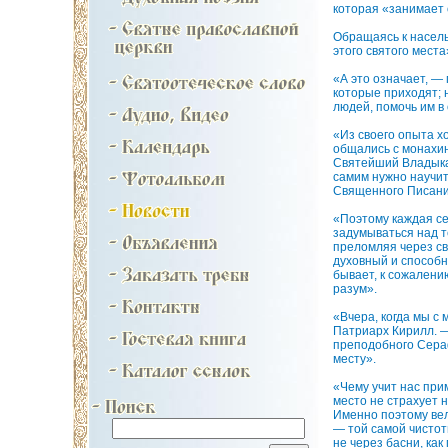
которая «занимает 
Обращаясь к насель
этого святого места
«А это означает, —
которые приходят; 
людей, помочь им в
«Из своего опыта х
общались с монахин
Святейший Владыка.
самим нужно научит
Священного Писания
«Поэтому каждая с
задумываться над т
преломляя через св
духовный и способн
бывает, к сожалени
разум».
«Вчера, когда мы с
Патриарх Кирилл. —
преподобного Сераф
месту».
«Чему учит нас при
место не страхует 
Именно поэтому вел
— той самой чистот
не через басни, ка