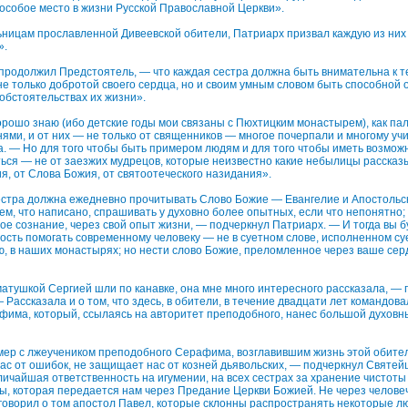
особое место в жизни Русской Православной Церкви».
ницам прославленной Дивеевской обители, Патриарх призвал каждую из них
».
 продолжил Предстоятель, — что каждая сестра должна быть внимательна к 
не только добротой своего сердца, но и своим умным словом быть способной 
 обстоятельствах их жизни».
орошо знаю (ибо детские годы мои связаны с Пюхтицким монастырем), как па
ями, и от них ― не только от священников ― многое почерпали и многому уч
 — Но для того чтобы быть примером людям и для того чтобы иметь возможно
ься — не от заезжих мудрецов, которые неизвестно какие небылицы рассказы
, от Слова Божия, от святоотеческого назидания».
естра должна ежедневно прочитывать Слово Божие ― Евангелие и Апостольс
ем, что написано, спрашивать у духовно более опытных, если что непонятно; 
ое сознание, через свой опыт жизни, — подчеркнул Патриарх. — И тогда вы 
ость помогать современному человеку — не в суетном слове, исполненном суе
ю, в наших монастырях; но нести слово Божие, преломленное через ваше сер
 матушкой Сергией шли по канавке, она мне много интересного рассказала, 
 Рассказала и о том, что здесь, в обители, в течение двадцати лет командов
има, который, ссылаясь на авторитет преподобного, нанес большой духовн
мер с лжеучеником преподобного Серафима, возглавившим жизнь этой обител
нас от ошибок, не защищает нас от козней дьявольских, — подчеркнул Святе
ичайшая ответственность на игумении, на всех сестрах за хранение чистот
ы, которая передается нам через Предание Церкви Божией. Не через челове
к говорил о том апостол Павел, которые склонны распространять некоторые лю