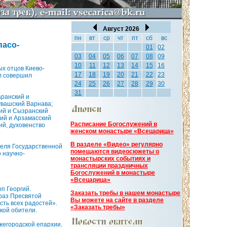
Август 2026
пн
вт
ср
чт
пт
сб
вс
пасо-
01
02
03
04
05
06
07
08
09
10
11
12
13
14
15
16
х отцов Киево-
17
18
19
20
21
22
23
л совершил
24
25
26
27
28
29
30
31
аранский и
увашский Варнава;
кий и Сызранский
ий и Арзамасский
Расписание Богослужений в
ий, духовенство
женском монастыре «Всецарица»
В разделе «Видео» регулярно
теля Государственной
помещаются видеосюжеты о
 научно-
монастырских событиях и
трансляции праздничных
Богослужений в монастыре
«Всецарица»
п Георгий.
Заказать требы в нашем монастыре
раз Пресвятой
Вы можете на сайте в разделе
ть всех радостей».
«Заказать требы»
кой обители.
жегородской епархии,