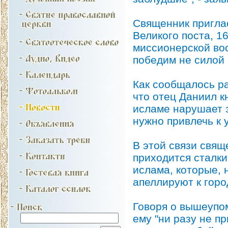
Священник пригла
Великого поста, 1
миссионерской вос
победим не силой 
Как сообщалось ра
что отец Даниил к
исламе нарушает з
нужно привлечь к 
В этой связи свящ
приходится сталки
ислама, которые, 
апеллируют к горо
Говоря о вышеупом
ему "ни разу не п