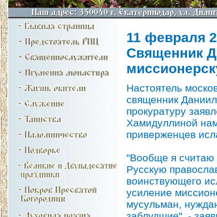
11 февраля 2
Священник Д
миссионерск
Настоятель моско
священник Даниил 
прокуратуру заяв
Хамидуллиной нам
приверженцев исл
"Вообще я считаю
Русскую правосла
воинствующего исл
усиление миссион
мусульман, нужда
заблудшие", - зая