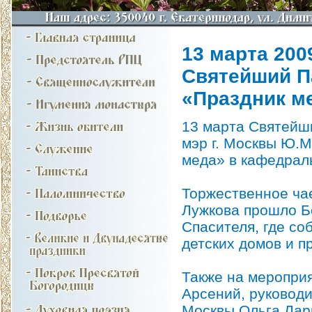
13 марта 2009
Святейший П
«Праздник м
13 марта Святейш
мэр г. Москвы Ю.М
меда» в кафедрал
Торжественное ча
Лужкова прошло Б
Спасителя, где со
детских домов и п
Также на меропри
Арсений, руковод
Москвы Ольга Лар