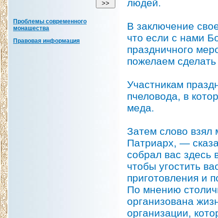
людей.
Проблемы современного
В заключение сво
монашества
что если с нами Бо
Правовая информация
праздничного меро
пожелаем сделать 
Участникам праздн
пчеловода, в кото
меда.
Затем слово взял 
Патриарх, — сказ
собрал вас здесь 
чтобы угостить ва
приготовления и п
По мнению столичн
организована жизн
организации, кото