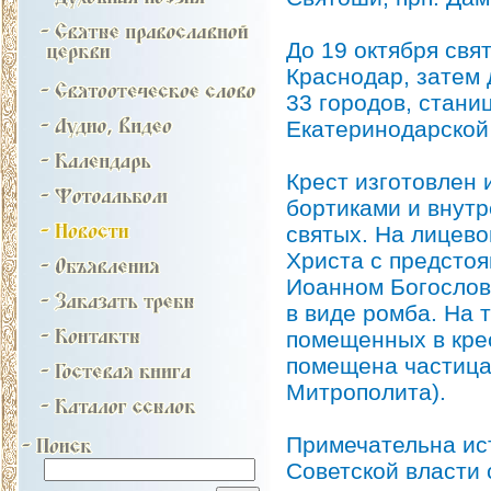
До 19 октября свя
Краснодар, затем 
33 городов, стани
Екатеринодарской
Крест изготовлен 
бортиками и внут
святых. На лицев
Христа с предсто
Иоанном Богослов
в виде ромба. На 
помещенных в крес
помещена частица
Митрополита).
Примечательна ист
Советской власти 