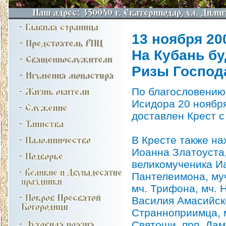
13 ноября 200
На Кубань бу
Ризы Господ
По благословению
Исидора 20 ноября
доставлен Крест с
В Кресте также на
Иоанна Златоуста
великомученика И
Пантелеимона, муч
мч. Трифона, мч. 
Василия Амасийск
Странноприимца, м
Святоши, прп. Да