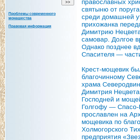
православных хри
святыню от поруга
Проблемы современного
среди домашней ут
монашества
прихожанка перед
Правовая информация
Димитрию Нецвета
самовар. Долгое в
Однако позднее вд
Спасителя — част
Крест-мощевик бы
благочинному Севе
храма Северодвин
Димитрия Нецвета
Господней и мощей
Голгофу — Спасо-
прославлен на Арх
мощевика по благ
Холмогорского Тих
предприятия «Звез