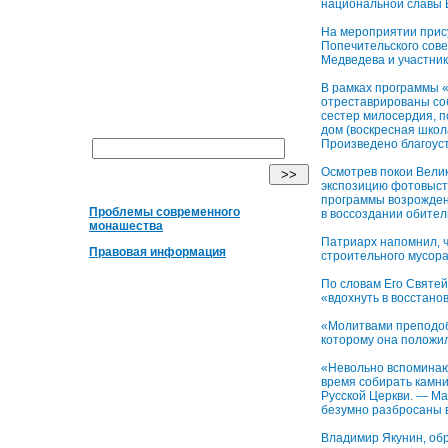
национальной славы В
На мероприятии прис
Попечительского сов
Медведева и участник
В рамках программы 
отреставрированы со
сестер милосердия, п
дом (воскресная школа
Произведено благоус
Осмотрев покои Вели
экспозицию фотовыст
программы возрожден
Проблемы современного
в воссоздании обител
монашества
Патриарх напомнил, 
Правовая информация
строительного мусора
По словам Его Святей
«вдохнуть в восстан
«Молитвами преподоб
которому она положи
«Невольно вспоминают
время собирать камни"
Русской Церкви. — М
безумно разбросаны 
Владимир Якунин, обр