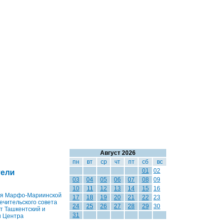
Август 2026
пн
вт
ср
чт
пт
сб
вс
01
02
тели
03
04
05
06
07
08
09
10
11
12
13
14
15
16
тия Марфо-Мариинской
17
18
19
20
21
22
23
ечительского совета
24
25
26
27
28
29
30
т Ташкентский и
31
и Центра