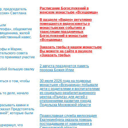
Расписание Богослужений в
р, председатель
женском монастыре «Всецарица»
оссии» Светлана
В разделе «Видео» регулярно
помещаются видеосюжеты о
были
монастырских событиях и
олгофа», общежитие
трансляции праздничных
священника, жилой
Богослужений в монастыре
озяйственный навес.
«Всецарица»
Заказать требы в нашем монастыре
арфы и Марии,
Вы можете на сайте в разделе
тельского совета
«Заказать требы»
кто принимал участие
2 августа празднуется память
обой большую свалку
пророка Божия Илии
30 июля 2026 года на подворье
ться о том, чтобы
монастыря «Всецарица» побывали
дети с родителями и воспитателями
из социально-реабилитационного
 то дело, начало
центра «Радуга» для детей с
отклонениями развития города
Подольска Московской области
расывать камни и
— сказал Предстоятель
мней", которые были
Православная служба милосердия
Екатеринбурга оказала помощь
пострадавшим от наводнения в
дчеркнул, что
Свердловской области