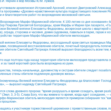
.И. Якунин и мэр Москвы Ю.М. Лужков.
утствовали архиепископ Истринский Арсений, епископ Дмитровский Александ
ета программы «Духовно-нравственная культура подрастающего поколения Р
и и благотворители работ по возрождению московской святыни.
«Возрождение Марфо-Мариинской обители. К 100-летию со дня основания» 
бор Покрова Пресвятой Богородицы, храм Марфы и Марии при лазарете, «Г
окои Великой княгини Елизаветы Федоровны, воскресная школа с квартирой 
), ограда, сторожка и часовня, домик садовника, павильон в парке, гараж и х
тройство территории Марфо-Мариинской обители милосердия.
кой княгини Елизаветы Федоровны, воссозданный храм святых праведных М
авки, посвященной восстановлению обители, почетный председатель попечи
ия обители Святейший Патриарх Алексий выразил благодарность всем тем, 
и.
что еще полтора года назад территория обители милосердия представляла с
 и за такой короткий срок была возрождена из руин.
шества, теперь начальнице, духовенству и сестрам обители следует позаботи
овленные стены обители подлинную духовную жизнь».
номученицы Великой княгини Елисаветы Феодоровны да благословит Господь
ла», — выразил надежду Святейший Патриарх.
ся слова древнего пророка: "время разрушать и время созидать, время разб
 (Эккл. 3, 3-5). Слава Богу, что мы живем в то время, когда идет созидание, 
арфо-Мариинская обитель милосердия является примером собирания тех "ка
в прошлом».
ащаясь к участникам торжественной церемонии с приветственным словом, по