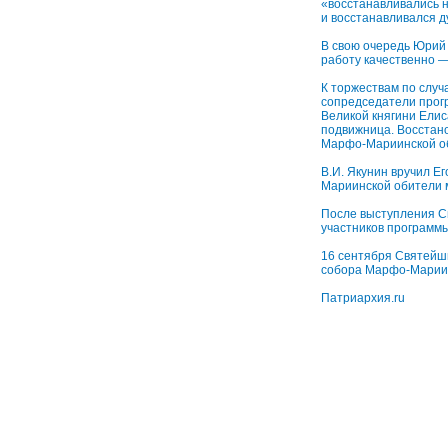
«восстанавливались н
и восстанавливался 
В свою очередь Юрий 
работу качественно —
К торжествам по слу
сопредседатели прог
Великой княгини Елис
подвижница. Восстан
Марфо-Мариинской об
В.И. Якунин вручил Е
Мариинской обители 
После выступления С
участников программ
16 сентября Святейши
собора Марфо-Мариин
Патриархия.ru