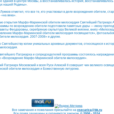
е здания в центре Москвы, а восстанавливалась история, восстанавливалось
дух нашей Родины».
Лужков отметил, что все те, кто участвовал в деле возрождения обители, ста
 «на века».
чаю открытия Марфо-Мариинской обители милосердия Святейший Патриарх А
раммы по возрождению обители подготовили памятные дары — икону препо
аветы Феодоровны, серебряную скульптуру Великой княгини, книгу «Милосер
овлению Марфо-Мариинской обители милосердия посвящается», фотоальбо
ители милосердия. 2007-2008» и другие.
го Святейшеству копии уникальных архивных документов, относящихся к ист
милосердия.
вятейшего Патриарха и сопредседателей программы состоялось награждени
ы «Возрождение Марфо-Мариинской обители милосердия».
й Патриарх Московский и всея Руси Алексий II совершит чин великого освящ
ской обители милосердия и Божественную литургию.
Все замечания и пожелания присылайте на
vsecarica@bk.ru
Все права защищены и охраняются законом.
© 2006 - 2024.