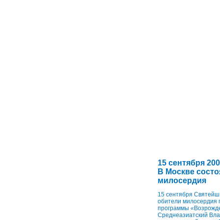
15 сентября 2008
В Москве сост
милосердия
15 сентября Святейш
обители милосердия п
программы «Возрожде
Среднеазиатский Вла