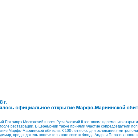
 г.
оялось официальное открытие Марфо-Мариинской оби
ий Патриарх Московский и всея Руси Алексий II возглавил церемонию откры
осле реставрации. В церемонии также приняли участие сопредседатели поп
ние Марфо-Мариинской обители. К 100-летию со дня основания» митрополи
димир, председатель попечительского совета Фонда Андрея Первозванного 