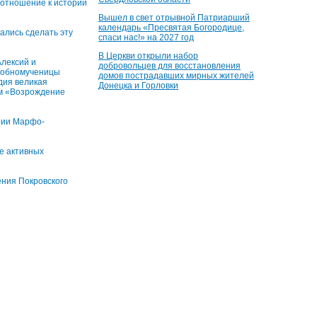
 отношение к истории
Вышел в свет отрывной Патриарший
календарь «Пресвятая Богородице,
рались сделать эту
спаси нас!» на 2027 год
В Церкви открыли набор
лексий и
добровольцев для восстановления
добномученицы
домов пострадавших мирных жителей
дия великая
Донецка и Горловки
м «Возрождение
ории Марфо-
е активных
ения Покровского