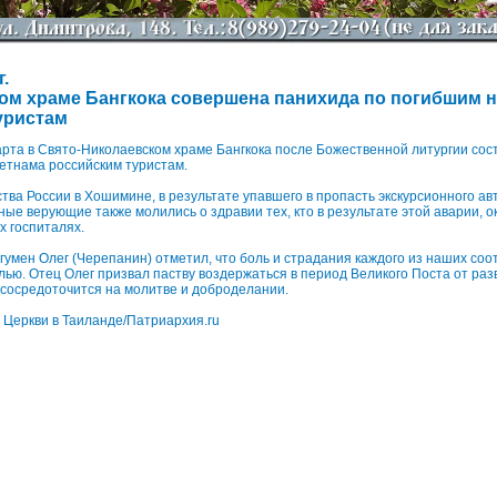
г.
ом храме Бангкока совершена панихида по погибшим н
уристам
арта в Свято-Николаевском храме Бангкока после Божественной литургии сос
етнама российским туристам.
тва России в Хошимине, в результате упавшего в пропасть экскурсионного авт
ные верующие также молились о здравии тех, кто в результате этой аварии, о
х госпиталях.
гумен Олег (Черепанин) отметил, что боль и страдания каждого из наших соо
ью. Отец Олег призвал паству воздержаться в период Великого Поста от ра
 сосредоточится на молитве и доброделании.
Церкви в Таиланде/Патриархия.ru