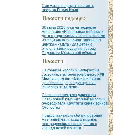
2 августа празднуется память
пророка Божия Илии
30 июля 2026 года на подворье
монастыря «Всецарица» побывали
дети с родителями и воспитателями
из социально-реабилитационного
центра «Радуга» для детей с
отклонениями развития города
Подольска Московской области
На границе России и Белоруссии
состоялась встреча ежегодного XXII
Международного Одигитриевского
крестного хода, следующего из
Витебска в Смоленск
Состоялось встреча директора
Патриаршей гуманитарной миссии и
руководителя Комитета семей воинов
Отечества
Православная служба милосердия
Екатеринбурга оказала помощь
пострадавшим от наводнения в
Свердловской области