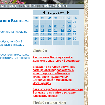
Август 2026
пн
вт
ср
чт
пт
сб
вс
а юге Вьетнама
01
02
03
04
05
06
07
08
09
10
11
12
13
14
15
16
тоялась панихида по
17
18
19
20
21
22
23
24
25
26
27
28
29
30
обуса, погибли 9
31
казался в тяжелом
течественников, также
Расписание Богослужений в
звлекательных поездок
женском монастыре «Всецарица»
В разделе «Видео» регулярно
помещаются видеосюжеты о
монастырских событиях и
трансляции праздничных
Богослужений в монастыре
«Всецарица»
Заказать требы в нашем монастыре
Вы можете на сайте в разделе
«Заказать требы»