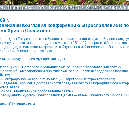
9 г.
веналий возглавил конференцию «Прославление и по
аме Христа Спасителя
ународных Рождественских образовательных чтений «Наука, образование, кул
ы и пути развития», прошедших в Москве с 15 по 17 февраля, в Зале церков
под председательством митрополита Крутицкого и Коломенского Ювеналия с
лавление и почитание святых».
и были заслушаны следующие доклады:
слав Цыпин. Богословско-канонические основания прославления святых;
(Орловский). Методология и практические особенности исследования подвига
йских;
гий Митрофанов. История канонизации Царственных страстотерпцев;
(Баданин). Проблема достоверности средневекового агиографического мате
кого Севера;
мойлов). Молитвенное прославление святых;
Новомученики Русской Православной Церкви — члены Поместного Собора 1917
архии/Патриархия.ru