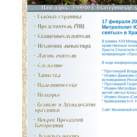
17 февраля 200
Митрополит Ю
святых» в Хр
В рамках XVII Межд
нравственные основ
Христа Спасителя 
конференция «Прос
В ходе конференци
* Протоиерей Влади
* Игумен Дамаскин 
исповедников Росси
* Протоиерей Геор
* Игумен Митрофан 
житий святых Кольс
* Игумен Иоанн (Са
* Кривошеева Н.А. 
Сайт Московской еп