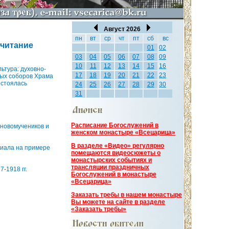
Август 2026
пн
вт
ср
чт
пт
сб
вс
читание
01
02
03
04
05
06
07
08
09
10
11
12
13
14
15
16
ьтура: духовно-
17
18
19
20
21
22
23
ных соборов Храма
остоялась
24
25
26
27
28
29
30
31
Расписание Богослужений в
 новомучеников и
женском монастыре «Всецарица»
В разделе «Видео» регулярно
риала на примере
помещаются видеосюжеты о
монастырских событиях и
трансляции праздничных
-1918 гг.
Богослужений в монастыре
«Всецарица»
Заказать требы в нашем монастыре
Вы можете на сайте в разделе
«Заказать требы»