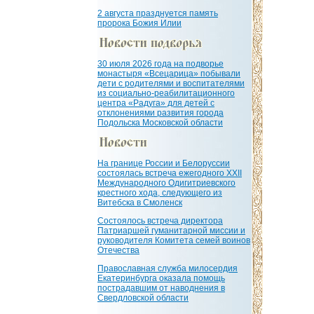
2 августа празднуется память
пророка Божия Илии
30 июля 2026 года на подворье
монастыря «Всецарица» побывали
дети с родителями и воспитателями
из социально-реабилитационного
центра «Радуга» для детей с
отклонениями развития города
Подольска Московской области
На границе России и Белоруссии
состоялась встреча ежегодного XXII
Международного Одигитриевского
крестного хода, следующего из
Витебска в Смоленск
Состоялось встреча директора
Патриаршей гуманитарной миссии и
руководителя Комитета семей воинов
Отечества
Православная служба милосердия
Екатеринбурга оказала помощь
пострадавшим от наводнения в
Свердловской области