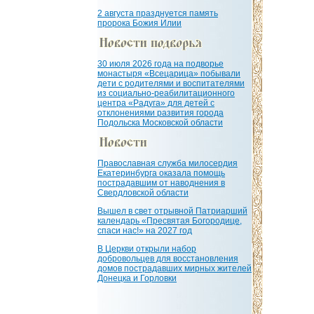
2 августа празднуется память
пророка Божия Илии
30 июля 2026 года на подворье
монастыря «Всецарица» побывали
дети с родителями и воспитателями
из социально-реабилитационного
центра «Радуга» для детей с
отклонениями развития города
Подольска Московской области
Православная служба милосердия
Екатеринбурга оказала помощь
пострадавшим от наводнения в
Свердловской области
Вышел в свет отрывной Патриарший
календарь «Пресвятая Богородице,
спаси нас!» на 2027 год
В Церкви открыли набор
добровольцев для восстановления
домов пострадавших мирных жителей
Донецка и Горловки