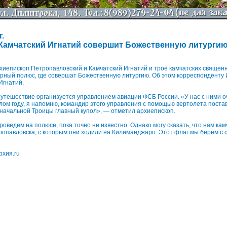
г.
Камчатский Игнатий совершит Божественную литурги
хиепископ Петропавловский и Камчатский Игнатий и трое камчатских свяще
рный полюс, где совершат Божественную литургию. Об этом корреспонденту
Игнатий.
 путешествие организуется управлением авиации ФСБ России. «У нас с ними 
ом году, я напомню, командир этого управления с помощью вертолета поста
начальной Троицы главный купол», — отметил архиепископ.
роведем на полюсе, пока точно не известно. Однако могу сказать, что нам ка
опавловска, с которым они ходили на Килиманджаро. Этот флаг мы берем с 
хия.ru