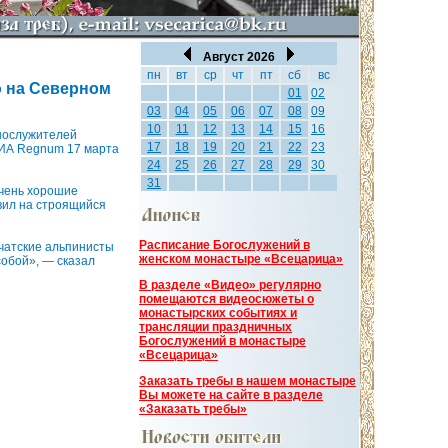
Август 2026
пн
вт
ср
чт
пт
сб
вс
ю на Северном
01
02
03
04
05
06
07
08
09
10
11
12
13
14
15
16
ннослужителей
17
18
19
20
21
22
23
 ИА Regnum 17 марта
24
25
26
27
28
29
30
31
очень хорошие
вил на строящийся
Расписание Богослужений в
мчатские альпинисты
женском монастыре «Всецарица»
собой», — сказал
В разделе «Видео» регулярно
помещаются видеосюжеты о
монастырских событиях и
трансляции праздничных
Богослужений в монастыре
«Всецарица»
Заказать требы в нашем монастыре
Вы можете на сайте в разделе
«Заказать требы»