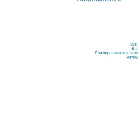
Все
Вс
При перепечатке или ре
Автом