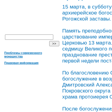
15 марта, в суббот
архиерейское богос
Рогожской заставы.
Память преподобно
царствование импе
Церковью 13 марта.
седмицу Великого п
Проблемы современного
празднование прест
монашества
первой недели пост
Правовая информация
По благословению 
богослужение в во
Дмитровский Алекс
Покровского округа
храма протоиерея О
После богослужени