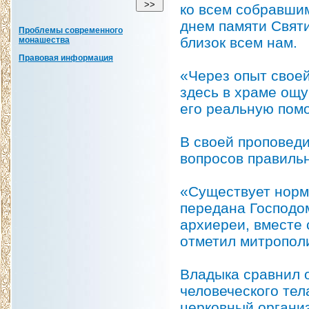
ко всем собравши
днем памяти Святи
Проблемы современного
близок всем нам.
монашества
Правовая информация
«Через опыт своей
здесь в храме ощу
его реальную пом
В своей проповед
вопросов правиль
«Существует норма
передана Господом
архиереи, вместе 
отметил митропол
Владыка сравнил 
человеческого тел
церковный организ