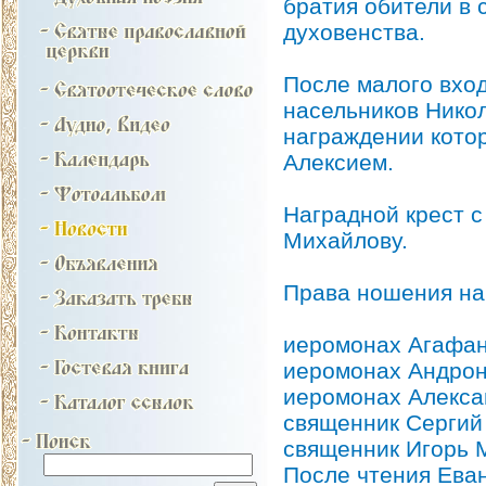
братия обители в 
духовенства.
После малого вхо
насельников Нико
награждении кото
Алексием.
Наградной крест 
Михайлову.
Права ношения на
иеромонах Агафанг
иеромонах Андрони
иеромонах Алексан
священник Сергий
священник Игорь 
После чтения Ева