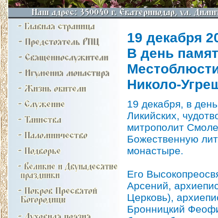
19 декабря 20
В день памя
Местоблюсти
Николо-Угре
19 декабря, в ден
Ликийских, чудот
митрополит Смоле
Божественную лит
монастыре.
Его Высокопреосв
Арсений, архиепис
Церковь), архиепи
Бронницкий Феофи