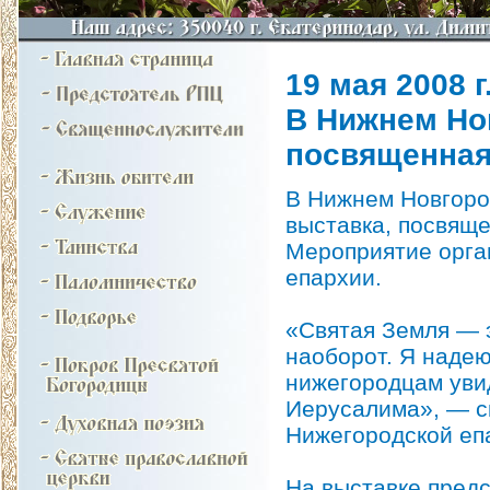
19 мая 2008 г
В Нижнем Но
посвященная
В Нижнем Новгоро
выставка, посвящ
Мероприятие орга
епархии.
«Святая Земля ― э
наоборот. Я надею
нижегородцам увид
Иерусалима», ― ск
Нижегородской еп
На выставке пред