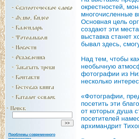
окрестностей, мон
многочисленные в
Основная цель ор
создают эти места
выставка станет х
бывал здесь, смог
Над тем, чтобы ка
необычную атмосф
фотографии из Ниж
несколько интере
«Фотографии, пре
посетить эти благ
от которых душа с
посетителей наме
архимандрит Тихон
Проблемы современного