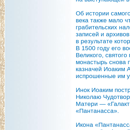
Об истории самого
века также мало ч
грабительских на
записей и архивов
в результате кото
В 1500 году его 
Великого, святого
монастырь снова п
казначей Иоаким А
испрошенные им у 
Инок Иоаким пост
Николаю Чудотвор
Матери — «Галакт
«Пантанасса».
Икона «Пантанасс