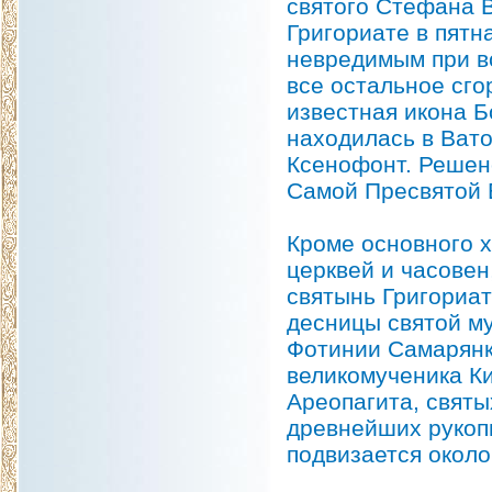
святого Стефана В
Григориате в пятн
невредимым при вс
все остальное сго
известная икона 
находилась в Ват
Ксенофонт. Решено
Самой Пресвятой 
Кроме основного 
церквей и часовен
святынь Григориат
десницы святой м
Фотинии Самарянки
великомученика К
Ареопагита, святы
древнейших рукоп
подвизается около