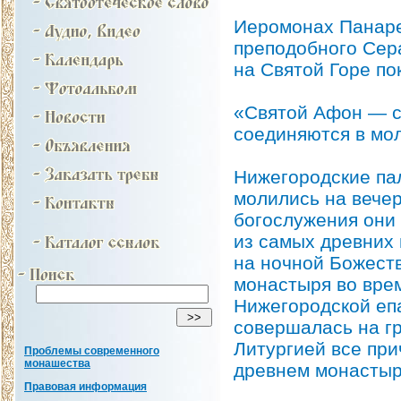
Иеромонах Панаре
преподобного Сер
на Святой Горе по
«Святой Афон — с
соединяются в мо
Нижегородские па
молились на вечер
богослужения они
из самых древних
на ночной Божеств
монастыря во вре
Нижегородской еп
совершалась на гр
Литургией все при
Проблемы современного
монашества
древнем монастыр
Правовая информация