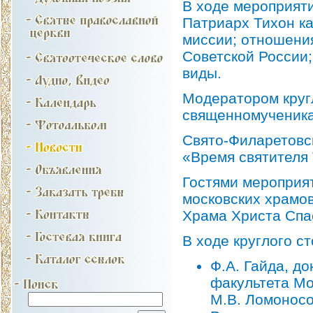
В ходе мероприят
Патриарх Тихон к
миссии; отношения
Советской России;
виды.
Модератором круг
священномученика
Свято-Филаретовск
«Время святителя 
Гостями мероприят
московских храмо
Храма Христа Спа
В ходе круглого с
Ф.А. Гайда, д
факультета Мо
М.В. Ломоносо