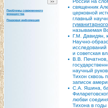
России на сло
священник Але
Проблемы современного
церковной ист
монашества
главный науч
Правовая информация
гуманитарного
называемая В
Г.М. Давидян,
Научно-образо
исследований
и советская вл
В.В. Печатнов
государственн
научный руков
Тихон сквозь 
записок амери
С.А. Яшина, б
Филаретовског
любви соединя
Тихона в годы