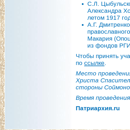
С.Л. Цыбульск
Александра Х
летом 1917 го
А.Г. Дмитренк
православного
Макария (Опоц
из фондов РГ
Чтобы принять уча
по
ссылке
.
Место проведения:
Христа Спасителя
стороны Соймонов
Время проведения:
Патриархия.ru