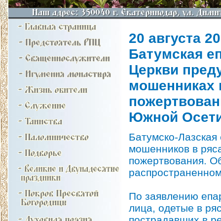
20 августа 20
Батумская е
Церкви пред
мошенниках 
пожертвован
Южной Осет
Батумско-Лазская
мошенников в ряс
пожертвования. Об
распространенном 
По заявлению епа
лица, одетые в ря
пострадавших в р