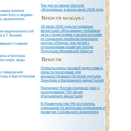
Три дня из жизни обители
«Всецарица» в конце июля 2026 года
еликая княгиня
ения Богу и людям»,
м, архиепископ
30 июля 2026 года на подворье
монастыря «Всецарица» побывали
ам национальностей
дети с родителями и воспитателями
 К.Т. Вазиев.
из социально-реабилитационного
центра «Радуга» для детей с
овершил ставшее
отклонениями развития города
Подольска Московской области
дона и Беслана.
ом озере, воды
Открыты курсы базовой подготовки в
ми совершения
области богословия для
тырь в Куртатинском
монашествующих Оптиной пустыни,
Данилова и Валаамского монастырей
Президент России подписал указ о
праздновании 700-летия
Ипатьевского монастыря
В Правительстве РФ состоялось
совещание по вопросам сохранения и
развития Соловецкого архипелага