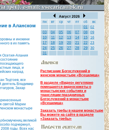
Август 2026
пн
вт
ср
чт
пт
сб
вс
ние в Аланском
01
02
03
04
05
06
07
08
09
10
11
12
13
14
15
16
доровны и инокини
17
18
19
20
21
22
23
ного в их память
24
25
26
27
28
29
30
31
ая Осетия-Алания
 состояние
у посещающего
астные лица, и
Расписание Богослужений в
ейских наград.
женском монастыре «Всецарица»
ан Тедтоев, все
В разделе «Видео» регулярно
й деятель Владимир
помещаются видеосюжеты о
етагуров, Захар
монастырских событиях и
трансляции праздничных
Богослужений в монастыре
 принесенные
«Всецарица»
я святой Марии
вленском монастыре
Заказать требы в нашем монастыре
Вы можете на сайте в разделе
«Заказать требы»
добномучениц великой
особо подчеркнул,
 2008 годы. Всех нас