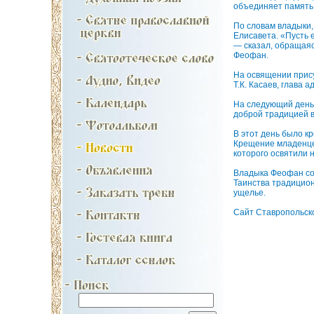
объединяет память 
По словам владыки,
Елисавета. «Пусть 
— сказал, обращаяс
Феофан.
На освящении прис
Т.К. Касаев, глава 
На следующий день
доброй традицией в
В этот день было к
Крещение младенцев
которого освятили 
Владыка Феофан со
Таинства традицион
ущелье.
Сайт Ставропольск