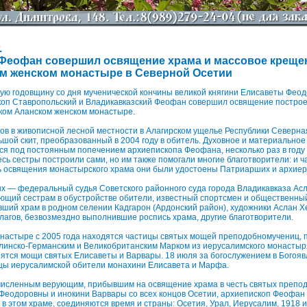
.
Феофан совершил освящение храма и массовое креще
м женском монастыре в Северной Осетии
тую годовщину со дня мученической кончины великой княгини Елисаветы Фео
коп Ставропольский и Владикавказский Феофан совершил освящение построен
ком Аланском женском монастыре.
дов в живописной лесной местности в Алагирском ущелье Республики Северн
шой скит, преобразованный в 2004 году в обитель. Духовное и материальное
ся под постоянным попечением архиепископа Феофана, несколько раз в год
есь сестры построили сами, но им также помогали многие благотворители: и ч
ь освящения монастырского храма они были удостоены Патриарших и архиер
 — федеральный судья Советского районного суда города Владикавказа Асл
ающий сестрам в обустройстве обители, известный спортсмен и общественны
вший храм в родном селении Кадгарон (Ардонский район), художники Аслан Х
лагов, безвозмездно выполнившие роспись храма, другие благотворители.
онастыре с 2005 года находятся частицы святых мощей преподобномучениц,
линско-Германским и Великобританским Марком из иерусалимского монастыр
оятся мощи святых Елисаветы и Варвары. 18 июля за богослужением в Богоя
цы иерусалимской обители монахини Елисавета и Марфа.
численным верующим, прибывшим на освящение храма в честь святых препо
Феодоровны и инокини Варвары со всех концов Осетии, архиепископ Феофан 
, в этом храме, соединяются время и страны: Осетия, Урал, Иерусалим, 1918 и