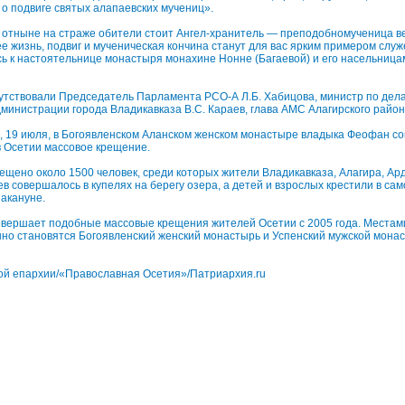
о подвиге святых алапаевских мучениц».
 отныне на страже обители стоит Ангел-хранитель — преподобномученица в
ее жизнь, подвиг и мученическая кончина станут для вас ярким примером служ
ь к настоятельнице монастыря монахине Нонне (Багаевой) и его насельница
утствовали Председатель Парламента РСО-А Л.Б. Хабицова, министр по дел
администрации города Владикавказа В.С. Караев, глава АМС Алагирского района
, 19 июля, в Богоявленском Аланском женском монастыре владыка Феофан с
 Осетии массовое крещение.
рещено около 1500 человек, среди которых жители Владикавказа, Алагира, Ар
 совершалось в купелях на берегу озера, а детей и взрослых крестили в сам
накануне.
вершает подобные массовые крещения жителей Осетии с 2005 года. Места
но становятся Богоявленский женский монастырь и Успенский мужской монас
ой епархии/«Православная Осетия»/Патриархия.ru