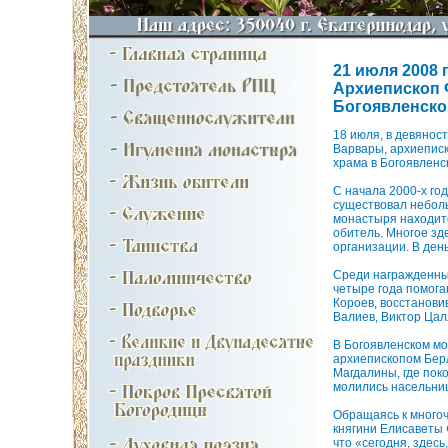
21 июля 2008 г
Архиепископ 
Богоявленско
18 июля, в девянос
Варвары, архиепис
храма в Богоявленс
С начала 2000-х го
существовал неболь
монастыря находит
обитель. Многое зд
организации. В ден
Среди награжденных
четыре года помог
Короев, восстанови
Валиев, Виктор Цал
В Богоявленском м
архиепископом Бер
Магдалины, где пок
молились насельни
Обращаясь к много
княгини Елисаветы 
что «сегодня, здесь