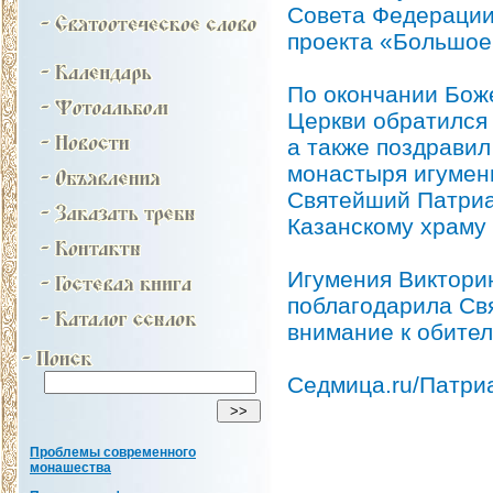
Совета Федерации
проекта «Большое
По окончании Бож
Церкви обратился
а также поздрави
монастыря игумени
Святейший Патриа
Казанскому храму 
Игумения Виктори
поблагодарила Св
внимание к обител
Седмица.ru/Патриа
Проблемы современного
монашества