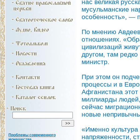
нас великая русск
мусульманские нар
особенность», — п
По мнению Авдеева
отношениях. «Обра
цивилизаций живут
другом, там редко
министр.
При этом он подче
процессы и в Евро
Афганистана этот
миллиарды людей, 
сейчас миграцион
новые непривычны
«Именно культура 
Проблемы современного
напряженности, с
монашества