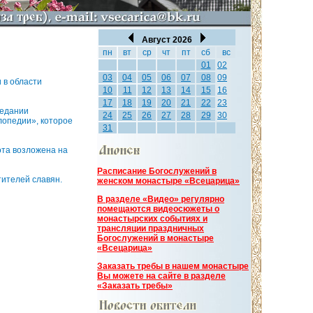
Август 2026
пн
вт
ср
чт
пт
сб
вс
01
02
03
04
05
06
07
08
09
 в области
10
11
12
13
14
15
16
17
18
19
20
21
22
23
седании
24
25
26
27
28
29
30
лопедии», которое
31
ота возложена на
Расписание Богослужений в
тителей славян.
женском монастыре «Всецарица»
В разделе «Видео» регулярно
помещаются видеосюжеты о
монастырских событиях и
трансляции праздничных
Богослужений в монастыре
«Всецарица»
Заказать требы в нашем монастыре
Вы можете на сайте в разделе
«Заказать требы»