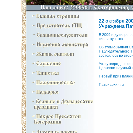
22 октября 200
Учреждена Па
В 2009 году по реш
киноискусства.
Об этом объявил Св
Наблюдательного, 
состоялось во втор
Уже утвержден сост
Церковно-научный 
Первый приз планир
Патриархия.ru