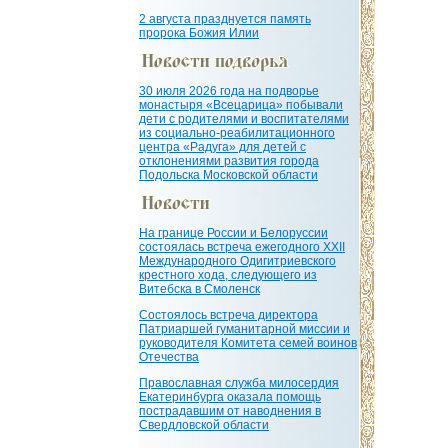
2 августа празднуется память
пророка Божия Илии
30 июля 2026 года на подворье
монастыря «Всецарица» побывали
дети с родителями и воспитателями
из социально-реабилитационного
центра «Радуга» для детей с
отклонениями развития города
Подольска Московской области
На границе России и Белоруссии
состоялась встреча ежегодного XXII
Международного Одигитриевского
крестного хода, следующего из
Витебска в Смоленск
Состоялось встреча директора
Патриаршей гуманитарной миссии и
руководителя Комитета семей воинов
Отечества
Православная служба милосердия
Екатеринбурга оказала помощь
пострадавшим от наводнения в
Свердловской области