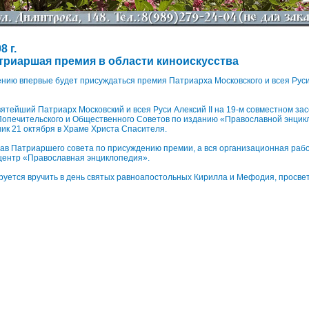
8 г.
триаршая премия в области киноискусства
ению впервые будет присуждаться премия Патриарха Московского и всея Руси
ятейший Патриарх Московский и всея Руси Алексий II на 19-м совместном за
Попечительского и Общественного Советов по изданию «Православной энцик
ник 21 октября в Храме Христа Спасителя.
ав Патриаршего совета по присуждению премии, а вся организационная раб
центр «Православная энциклопедия».
уется вручить в день святых равноапостольных Кирилла и Мефодия, просве