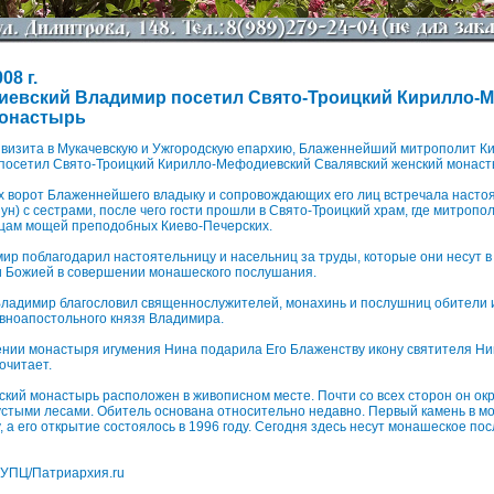
08 г.
иевский Владимир посетил Свято-Троицкий Кирилло-
монастырь
е визита в Мукачевскую и Ужгородскую епархию, Блаженнейший митрополит Ки
посетил Свято-Троицкий Кирилло-Мефодиевский Свалявский женский монаст
х ворот Блаженнейшего владыку и сопровождающих его лиц встречала насто
ун) с сестрами, после чего гости прошли в Свято-Троицкий храм, где митроп
ицам мощей преподобных Киево-Печерских.
р поблагодарил настоятельницу и насельниц за труды, которые они несут в
 Божией в совершении монашеского послушания.
Владимир благословил священнослужителей, монахинь и послушниц обители
вноапостольного князя Владимира.
нии монастыря игумения Нина подарила Его Блаженству икону святителя Ни
очитает.
ий монастырь расположен в живописном меcте. Почти со всех сторон он ок
устыми лесами. Обитель основана относительно недавно. Первый камень в 
, а его открытие состоялось в 1996 году. Сегодня здесь несут монашеское по
УПЦ/Патриархия.ru