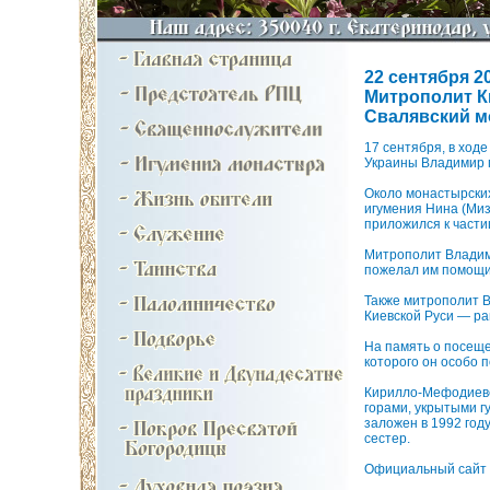
22 сентября 20
Митрополит К
Свалявский 
17 сентября, в ход
Украины Владимир 
Около монастырски
игумения Нина (Миз
приложился к част
Митрополит Владими
пожелал им помощи
Также митрополит 
Киевской Руси — ра
На память о посеще
которого он особо п
Кирилло-Мефодиевск
горами, укрытыми г
заложен в 1992 году
сестер.
Официальный сайт 