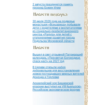
2 августа празднуется память
пророка Божия Илии
30 июля 2026 года на подворье
монастыря «Всецарица» побывали
дети с родителями и воспитателями
из социально-реабилитационного
центра «Радуга» для детей с
отклонениями развития города
Подольска Московской области
Вышел в свет отрывной Патриарший
календарь «Пресвятая Богородице,
спаси нас!» на 2027 год
В Церкви открыли набор
добровольцев для восстановления
домов пострадавших мирных жителей
Донецка и Горловки
Архиерейский хор Бишкекской
епархии выступил на VIII Кыргызско-
Российском экономическом форуме