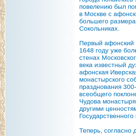
повелению был по
в Москве с афонск
большего размера.
Сокольниках.
Первый афонский 
1648 году уже бол
стенах Московско
века известный ду
афонская Иверска
монастырского соб
празднования 300
всеобщего поклоне
Чудова монастыря
другими ценностя
Государственного 
Теперь, согласно