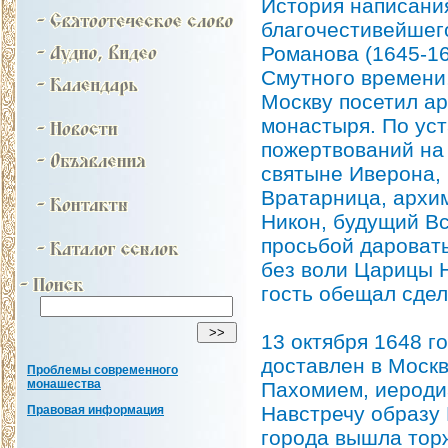
История написания
благочестивейшег
Романова (1645-16
Смутного времени,
Москву посетил а
монастыря. По ус
пожертвований на
святыне Иверона,
Вратарница, архи
Никон, будущий Вс
просьбой даровать
без воли Царицы 
гость обещал сдел
13 октября 1648 г
доставлен в Москв
Проблемы современного
монашества
Пахомием, иероди
Навстречу образу 
Правовая информация
города вышла торж