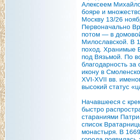
Алексеем Михайло
бояре и множество
Москву 13/26 ноя
Первоначально Вр
потом — в домово
Милославской. В 1
поход. Хранимые 
под Вязьмой. По 
благодарность за
икону в Смоленск
XVI-XVII вв. имен
высокий статус «ц
Начавшееся с кре
быстро распростра
стараниями Патри
список Вратарниц
монастыря. В 1669
города появилась 