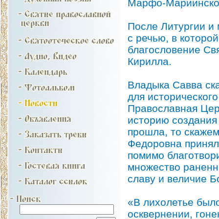
Марфо-Мариинской
После Литургии и
с речью, в которо
благословение Св
Кирилла.
Владыка Савва ска
для исторического
Православная Церк
историю создания 
прошла, то скажем
Федоровна принял
помимо благотвор
множество раненны
славу и величие Б
«В лихолетье был
осквернении, гоне