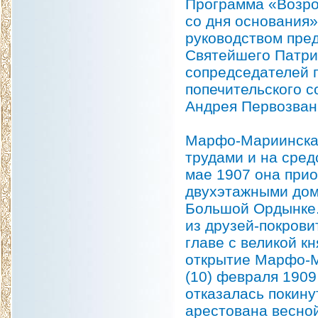
Программа «Возро
со дня основания»
руководством пре
Святейшего Патриа
сопредседателей 
попечительского 
Андрея Первозван
Марфо-Мариинская
трудами и на сред
мае 1907 она прио
двухэтажными дом
Большой Ордынке. 
из друзей-покрови
главе с великой к
открытие Марфо-М
(10) февраля 1909
отказалась покин
арестована весной