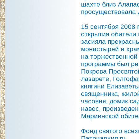
шахте близ Алапа
просуществовала д
15 сентября 2008 
открытия обители
засияла прекрасн
монастырей и хра
на торжественной
программы был ре
Покрова Пресвято
лазарете, Голгофа
княгини Елизаветы
священника, жилой
часовня, домик са
навес, произведе
Мариинской обите
Фонд святого всех
Патриархия.ru