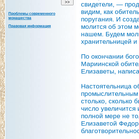
свидетели, — про
видим, как обител
Проблемы современного
поругания. И созд
монашества
молится об этом м
Правовая информация
нашем. Будем мол
хранительницей и 
По окончании бог
Мариинской обите
Елизаветы, напис
Настоятельница об
промыслительным о
столько, сколько 
число увеличится
полной мере не то
Елизаветой Федор
благотворительнос