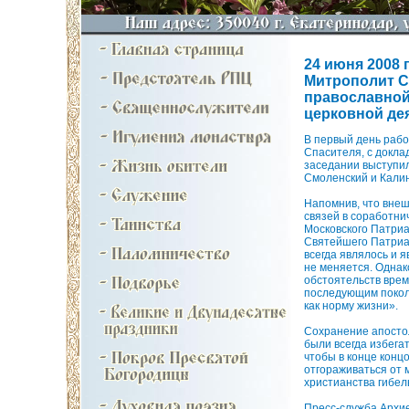
24 июня 2008 г
Митрополит С
православной
церковной де
В первый день рабо
Спасителя, с докла
заседании выступи
Смоленский и Калин
Напомнив, что вне
связей в соработн
Московского Патриа
Святейшего Патриа
всегда являлось и 
не меняется. Однак
обстоятельств врем
последующим поколе
как норму жизни».
Сохранение апосто
были всегда избега
чтобы в конце конц
отгораживаться от 
христианства гибел
Пресс-служба Архие