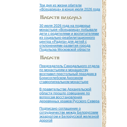
Три дня из жизни обители
«Всецарица» в конце июля 2026 года
30 июля 2026 года на подворье
монастыря «Всецарица» побывали
дети с родителями и воспитателями
из социально-реабилитационного
центра «Радуга» для детей с
отклонениями развития города
Подольска Московской области
Председатель Синодального отдела
по монастырям и монашеству
возглавил престольный праздник в
Борисоглебском Аносином
ставропигиальном монастыре
В правительстве Архангельской
области прошло совещание по
вопросам восстановления
деревянных храмов Русского Севера
Подписано соглашение о
сотрудничестве между Белорусским
экзархатом и Белорусской железной
дорогой