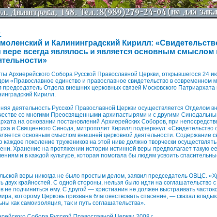
.
моленский и Калининградский Кирилл: «Свидетельств
 вере всегда являлось и является основным смыслом
ятельности»
ты Архиерейского Собора Русской Православной Церкви, открывшегося 24 и
дом «Православное единство и православное свидетельство в современном 
л председатель Отдела внешних церковных связей Московского Патриархата
инградский Кирилл.
шняя деятельность Русской Православной Церкви осуществляется Отделом в
ичестве со многими Преосвященными архипастырями и с другими Синодальн
рхата на основании постановлений Архиерейских Соборов, при непосредств
рха и Священного Синода, митрополит Кирилл подчеркнул: «Свидетельство 
является основным смыслом внешней церковной деятельности. Содержание с
о каждое поколение тружеников на этой ниве должно творчески осуществлять 
ени. Хранение на протяжении истории истинной веры предполагает такую е
ниям и в каждой культуре, которая помогала бы людям усвоить спасительны
льской веры никогда не было простым делом, заявил председатель ОВЦС. «
ть двух крайностей. С одной стороны, нельзя было идти на соглашательство с
ов не подчиниться ему. С другой — христианин не должен выстраивать частоко
мира, которому Церковь призвана благовествовать спасение, — сказал влады
ьны как самоизоляция, так и путь соглашательства».
рейского Собора Русской Православной Церкви 2008 г.