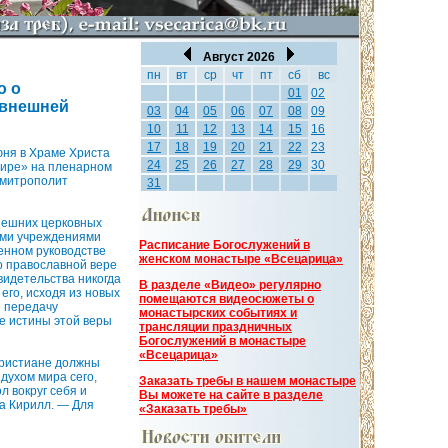
Август 2026
пн
вт
ср
чт
пт
сб
вс
о о
01
02
 внешней
03
04
05
06
07
08
09
10
11
12
13
14
15
16
17
18
19
20
21
22
23
юня в Храме Христа
24
25
26
27
28
29
30
мире» на пленарном
 митрополит
31
нешних церковных
ыми учреждениями
Расписание Богослужений в
енном руководстве
женском монастыре «Всецарица»
о православной вере
видетельства никогда
В разделе «Видео» регулярно
его, исходя из новых
помещаются видеосюжеты о
е передачу
монастырских событиях и
е истины этой веры
трансляции праздничных
Богослужений в монастыре
«Всецарица»
Христиане должны
 духом мира сего,
Заказать требы в нашем монастыре
л вокруг себя и
Вы можете на сайте в разделе
ка Кирилл. — Для
«Заказать требы»