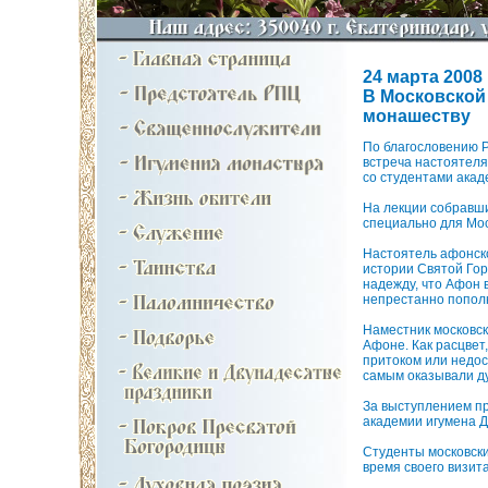
24 марта 2008 
В Московской
монашеству
По благословению Р
встреча настоятел
со студентами акад
На лекции собравш
специально для Мос
Настоятель афонско
истории Святой Гор
надежду, что Афон 
непрестанно пополн
Наместник московск
Афоне. Как расцвет
притоком или недос
самым оказывали д
За выступлением п
академии игумена Д
Студенты московск
время своего визит