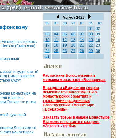
Август 2026
пн
вт
ср
чт
пт
сб
вс
 афонскому
01
02
03
04
05
06
07
08
09
10
11
12
13
14
15
16
 Евгения состоялась
17
18
19
20
21
22
23
 Никона (Смирнова)
24
25
26
27
28
29
30
31
написанный
ссказал студентам об
Расписание Богослужений в
отец Никон выразил
женском монастыре «Всецарица»
астыря будут
В разделе «Видео» регулярно
помещаются видеосюжеты о
монова монастыря на
монастырских событиях и
ели в связи с
трансляции праздничных
оем Отечестве и тем
Богослужений в монастыре
«Всецарица»
ской духовной
Заказать требы в нашем монастыре
Вы можете на сайте в разделе
«Заказать требы»
монахом Леонтием во
фонских монастырях.