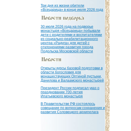
Три дня из жизни обители
«Всецарица» в конце июля 2026 года
30 июля 2026 года на подворье
монастыря «Всецарица» побывали
дети с родителями и воспитателями
из социально-реабилитационного
центра «Радуга» для детей с
отклонениями развития города
Подольска Московской области
Открыты курсы базовой подготовки в
области богословия для
монашествующих Оптиной пустыни,
Данилова и Валаамского монастырей
Президент России подписал указ о
праздновании 700-летия
Ипатьевского монастыря
В Правительстве РФ состоялось
совещание по вопросам сохранения и
развития Соловецкого архипелага