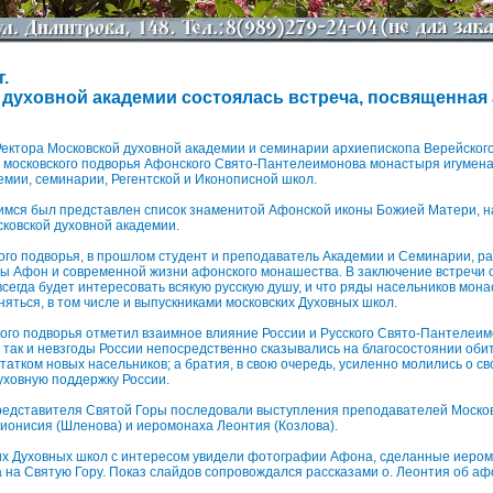
г.
 духовной академии состоялась встреча, посвященная
ектора Московской духовной академии и семинарии архиепископа Верейского
я московского подворья Афонского Свято-Пантелеимонова монастыря игумена
емии, семинарии, Регентской и Иконописной школ.
имся был представлен список знаменитой Афонской иконы Божией Матери, 
ковской духовной академии.
го подворья, в прошлом студент и преподаватель Академии и Семинарии, ра
ы Афон и современной жизни афонского монашества. В заключение встречи 
всегда будет интересовать всякую русскую душу, и что ряды насельников мон
яться, в том числе и выпускниками московских Духовных школ.
ого подворья отметил взаимное влияние России и Русского Свято-Пантелеи
, так и невзгоды России непосредственно сказывались на благосостоянии обит
татком новых насельников; а братия, в свою очередь, усиленно молились о св
уховную поддержку России.
редставителя Святой Горы последовали выступления преподавателей Москов
ионисия (Шленова) и иеромонаха Леонтия (Козлова).
их Духовных школ с интересом увидели фотографии Афона, сделанные иеро
а на Святую Гору. Показ слайдов сопровождался рассказами о. Леонтия об а