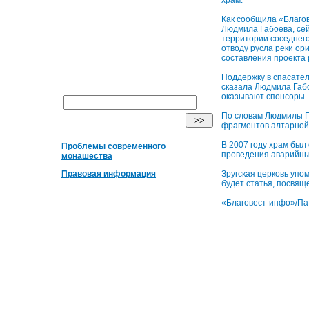
Как сообщила «Благов
Людмила Габоева, сей
территории соседнего
отводу русла реки ор
составления проекта
Поддержку в спасател
сказала Людмила Габ
оказывают спонсоры.
По словам Людмилы Га
фрагментов алтарной
В 2007 году храм был
Проблемы современного
проведения аварийны
монашества
Зругская церковь упо
Правовая информация
будет статья, посвящ
«Благовест-инфо»/Па