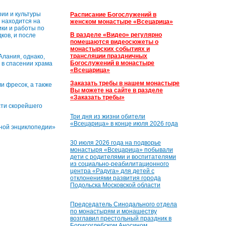
ии и культуры
Расписание Богослужений в
 находится на
женском монастыре «Всецарица»
ики и работы по
В разделе «Видео» регулярно
ков, и после
помещаются видеосюжеты о
монастырских событиях и
трансляции праздничных
Алания, однако,
Богослужений в монастыре
 в спасении храма
«Всецарица»
Заказать требы в нашем монастыре
и фресок, а также
Вы можете на сайте в разделе
«Заказать требы»
сти скорейшего
Три дня из жизни обители
«Всецарица» в конце июля 2026 года
вной энциклопедии»
30 июля 2026 года на подворье
монастыря «Всецарица» побывали
дети с родителями и воспитателями
из социально-реабилитационного
центра «Радуга» для детей с
отклонениями развития города
Подольска Московской области
Председатель Синодального отдела
по монастырям и монашеству
возглавил престольный праздник в
Борисоглебском Аносином