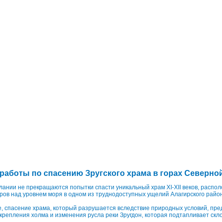
аботы по спасению Зругского храма в горах Северно
ании не прекращаются попытки спасти уникальный храм XI-XII веков, распо
ров над уровнем моря в одном из труднодоступных ущелий Алагирского райо
, спасение храма, который разрушается вследствие природных условий, пре
укрепления холма и изменения русла реки Зругдон, которая подтапливает скл