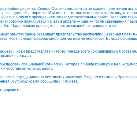
ест-инфо» директор Северо-Осетинского центра по охране памятников истор
час наступил благоприятный момент — можно использовать технику, которая
 ущелья в связи с проведением там водоспасательных работ. Переброс техн
иентировочно планируется начать в апреле — мае — после завершения павод
 работ. Параллельно проводятся противоаварийные мероприятия.
ьных работах храма оказывает правительство республики Северная Осетия-
оева, «без помощи федерального центра нам не обойтись». Большую помощь
боевой, храм представляет интерес прежде всего сохранившимися остаткам
 резной преграды.
 обследован специальной комиссией, которая пришла к выводу о необходимо
х и восстановительных работ.
минается в традиционных осетинских молитвах. В одном из томов «Правосла
енная Зругскому храму, сообщила Л. Габоева.
триархия.ru