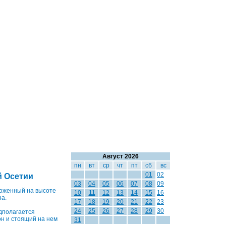
Август 2026
пн
вт
ср
чт
пт
сб
вс
01
02
й Осетии
03
04
05
06
07
08
09
ложенный на высоте
10
11
12
13
14
15
16
на.
17
18
19
20
21
22
23
24
25
26
27
28
29
30
дполагается
он и стоящий на нем
31