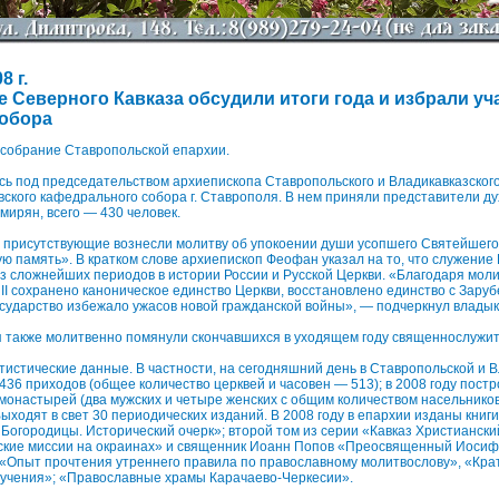
8 г.
 Северного Кавказа обсудили итоги года и избрали уч
обора
 собрание Ставропольской епархии.
ь под председательством архиепископа Ставропольского и Владикавказског
кого кафедрального собора г. Ставрополя. В нем приняли представители ду
ирян, всего — 430 человек.
 присутствующие вознесли молитву об упокоении души усопшего Святейшего
ю память». В кратком слове архиепископ Феофан указал на то, что служение
з сложнейших периодов в истории России и Русской Церкви. «Благодаря мол
II сохранено каноническое единство Церкви, восстановлено единство с Зару
сударство избежало ужасов новой гражданской войны», — подчеркнул владык
я также молитвенно помянули скончавшихся в уходящем году священнослужит
истические данные. В частности, на сегодняшний день в Ставропольской и 
436 приходов (общее количество церквей и часовен — 513); в 2008 году пост
 монастырей (два мужских и четыре женских с общим количеством насельнико
Выходят в свет 30 периодических изданий. В 2008 году в епархии изданы книг
Богородицы. Исторический очерк»; второй том из серии «Кавказ Христианск
ские миссии на окраинах» и священник Иоанн Попов «Преосвященный Иосиф
 «Опыт прочтения утреннего правила по православному молитвослову», «Кра
оучения»; «Православные храмы Карачаево-Черкесии».