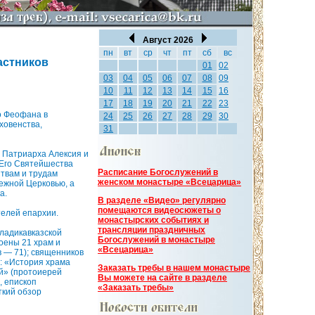
Август 2026
пн
вт
ср
чт
пт
сб
вс
астников
01
02
03
04
05
06
07
08
09
10
11
12
13
14
15
16
17
18
19
20
21
22
23
о Феофана в
24
25
26
27
28
29
30
ховенства,
31
 Патриарха Алексия и
 Его Святейшества
Расписание Богослужений в
итвам и трудам
женском монастыре «Всецарица»
бежной Церковью, а
а.
В разделе «Видео» регулярно
помещаются видеосюжеты о
елей епархии.
монастырских событиях и
трансляции праздничных
Владикавказской
Богослужений в монастыре
роены 21 храм и
«Всецарица»
в — 71); священников
и: «История храма
Заказать требы в нашем монастыре
ий» (протоиерей
Вы можете на сайте в разделе
, епископ
«Заказать требы»
ткий обзор