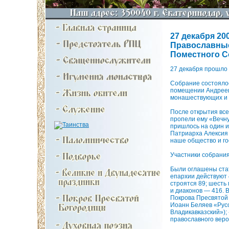
27 декабря 200
Православные
Поместного С
27 декабря прошло
Собрание состоялос
помещении Андреевс
монашествующих и м
После открытия все
пропели ему «Вечну
пришлось на один и
Патриарха Алексия 
наше общество и го
Участники собрани
Были оглашены стат
епархии действуют 
строятся 89; шесть
и диаконов — 416. 
Покрова Пресвятой 
Иоанн Беляев «Рус
Владикавказский»);
православного вер