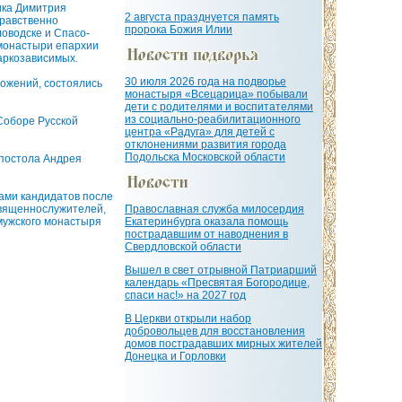
ика Димитрия
2 августа празднуется память
Нравственно
пророка Божия Илии
оводске и Спасо-
 монастыри епархии
аркозависимых.
30 июля 2026 года на подворье
ложений, состоялись
монастыря «Всецарица» побывали
дети с родителями и воспитателями
из социально-реабилитационного
Соборе Русской
центра «Радуга» для детей с
отклонениями развития города
Подольска Московской области
апостола Андрея
ами кандидатов после
священнослужителей,
Православная служба милосердия
мужского монастыря
Екатеринбурга оказала помощь
пострадавшим от наводнения в
Свердловской области
Вышел в свет отрывной Патриарший
календарь «Пресвятая Богородице,
спаси нас!» на 2027 год
В Церкви открыли набор
добровольцев для восстановления
домов пострадавших мирных жителей
Донецка и Горловки