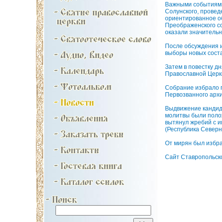
Важными событиями 
Солунского, прове
ориентированное об
Преображенского со
оказали значитель
После обсуждения и
выборы новых соста
Затем в повестку д
Православной Церкв
Собрание избрало 
Первозванного архи
Выдвижение кандид
молитвы были поло
вытянул жребий с и
(Республика Северн
От мирян был избра
Сайт Ставропольск