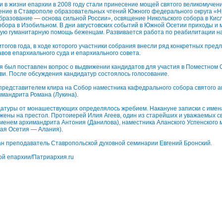
в жизни епархии в 2008 году стали принесение мощей святого великомучен
дение в Ставрополе образовательных чтений Южного федерального округа «
разование — основа сильной России», освящение Никольского собора в Кисл
бора в Изобильном. В дни августовских событий в Южной Осетии приходы и
ную гуманитарную помощь беженцам. Развивается работа по реабилитации н
тогов года, в ходе которого участники собрания внесли ряд конкретных пред
вов епархиального суда и епархиального совета.
ня был поставлен вопрос о выдвижении кандидатов для участия в Поместном 
и. После обсуждения кандидатур состоялось голосование.
представителем клира на Собор наместника кафедрального собора святого 
мандрита Романа (Лукина).
атуры от монашествующих определялось жребием. Накануне записки с имен
жены на престол. Протоиерей Илия Агеев, один из старейших и уважаемых 
менем архимандрита Антония (Данилова), наместника Аланского Успенского 
ая Осетия — Алания).
н преподаватель Ставропольской духовной семинарии Евгений Бронский.
ой епархии/Патриархия.ru