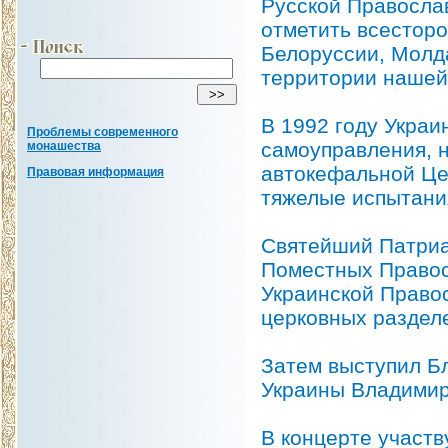
Русской Православ
отметить всесторо
Белоруссии, Молд
территории нашей
В 1992 году Украи
Проблемы современного
самоуправления, 
монашества
автокефальной Цер
Правовая информация
тяжелые испытания
Святейший Патриа
Поместных Правос
Украинской Право
церковных разделе
Затем выступил Б
Украины Владимир
В концерте участв