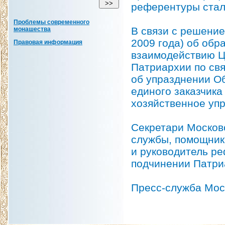
референтуры стал
Проблемы современного
В связи с решени
монашества
2009 года) об обр
Правовая информация
взаимодействию Ц
Патриархии по св
об упразднении О
единого заказчик
хозяйственное уп
Секретари Москов
службы, помощник
и руководитель р
подчинении Патриа
Пресс-служба Мос