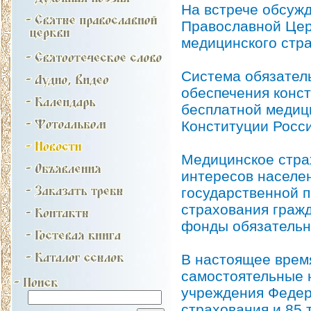
На встрече обсуж
Православной Цер
медицинского стр
Система обязател
обеспечения конс
бесплатной медиц
Конституции Росс
Медицинское стра
интересов населен
государственной п
страхования граж
фонды обязательн
В настоящее врем
самостоятельные 
учреждения Федер
страхования и 85