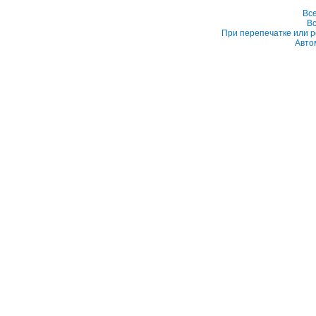
Вс
Вс
При перепечатке или р
Авто