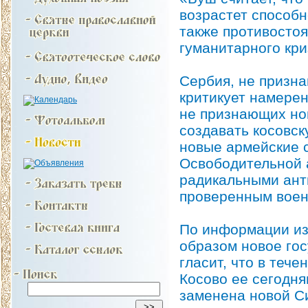
возрастет способн
также противостоя
гуманитарного кри
Сербия, не призна
критикует намерен
не признающих нов
создавать косовск
новые армейские 
Освободительной а
радикальными ант
проверенным воен
По информации изд
образом новое гос
гласит, что в теч
Косово ее сегодн
заменена новой С